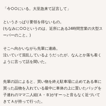
「今○○にいる。大至急来て証言して」
というさっぱり要領を得ないもの。
(ちなみに○○というのは、近所にある24時間営業の大型ス
ーパーのこと。)
そこへ向かいながら先輩に連絡。
泣いていて混乱しているようだったが、なんとか落ち着く
ように言って話を聞いた。
先輩の話によると、買い物を終え駐車場に止めてある車に
買った品物を入れている最中に車体の上に置いたバッグを
子連れのママ二人組(Ａ・Ｂ)がすーっと音もなく近づいて
きてＡが持って行った。