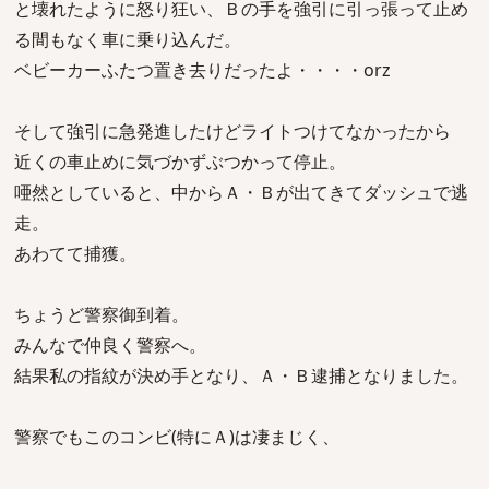
と壊れたように怒り狂い、Ｂの手を強引に引っ張って止め
る間もなく車に乗り込んだ。
ベビーカーふたつ置き去りだったよ・・・・orz
そして強引に急発進したけどライトつけてなかったから
近くの車止めに気づかずぶつかって停止。
唖然としていると、中からＡ・Ｂが出てきてダッシュで逃
走。
あわてて捕獲。
ちょうど警察御到着。
みんなで仲良く警察へ。
結果私の指紋が決め手となり、Ａ・Ｂ逮捕となりました。
警察でもこのコンビ(特にＡ)は凄まじく、