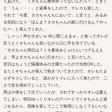
てあげた。「ミキちゃん携帯持ってないんだろ？」ときく
と「うん・・・」と返事をしたので、テレカも渡した。
それで「今度、タカちゃんちにおいで」と言うと、みるみ
る笑顔になり「ほんま？タカちゃんの家に行けるん？やっ
たー」と喜んでくれた。
「しーっ！声が大きいｗ 外に聞こえるｗ」と焦ってオレが
言うとミキちゃんも笑いながら口に手を当てている。
「タカちゃん明日は？ミキ夏休みじゃけんいつでもええ
よ、早よタカちゃんちに行きたい」と言いだした。
翌日はちょうど隔週休みの土曜だったので当然OKした。
またミキちゃんが喜んで抱きついてきたので、オレもたま
らずキスしていると、誰かがトイレに入って来たので、二
人で息を潜めてじっとしていた。
男は小便をして出ていったが、それですっかりオレは萎え
てしまい、明日ゆっくりオレのアパートでミキちゃんと過
ごせるから、危険を冒してここで無理にしなくてもいいな