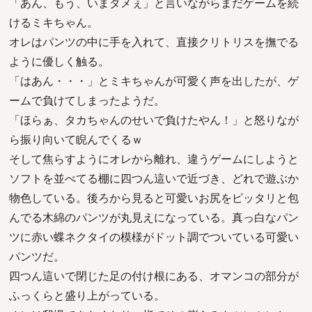
「あん、もう、いまダメぇ」と言いながらまだゲームを続
けるミキちゃん。
オレはパンツの中に手を入れて、直接クリトリスを撫でる
ように優しく触る。
「はあん・・・」とミキちゃんが可愛く声を出したが、ゲ
ームで負けてしまったようだ。
「ほらぁ、タカちゃんのせいで負けたやん！」と怒りなが
ら振り向いて睨んでくるｗ
そして焦らすようにオレから離れ、違うゲームにしようと
ソフトを並べてる棚に四つん這いで近づき、どれで遊ぶか
物色している。後ろから見ると可愛いお尻をピッタリと包
んでる木綿のパンツが丸見えになっている。真っ白なパン
ツに赤い蝶ネクタイの模様がドット調でついている可愛い
パンツだ。
四つん這いで閉じた足の付け根にある、オマンコの部分が
ふっくらと盛り上がっている。