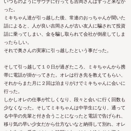
いつものようにサウナに行っても吉岡さんはずっと来なか
った。
ミキちゃん達が引っ越した後、常連のおっちゃんが聞いた
話によると、人が良い吉岡さんが古い友人に騙されて投資
話に乗ってしまい、金を騙し取られて会社が倒産してしま
ったらしい。
それで奥さんの実家に引っ越したという事だった。
そして引っ越して１０日が過ぎたころ、ミキちゃんから携
帯に電話が掛かってきた。オレは行き先を教えてもらい、
それからまた月に２回は泊まりがけでミキちゃんに会いに
行った。
しかしオレの仕事が忙しくなり、段々と会いに行く回数も
少なくなった。そしてミキちゃんは中学生になり、通って
る中学の先輩と付き合うことになったと電話で告げられ、
移り気の早い少女だから仕方ないなと納得して別れ、オレ