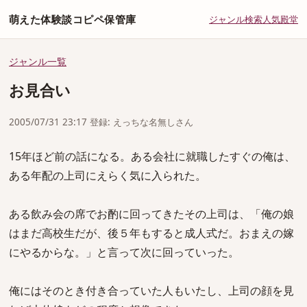
萌えた体験談コピペ保管庫
ジャンル
検索
人気
殿堂
ジャンル一覧
お見合い
2005/07/31 23:17 登録: えっちな名無しさん
15年ほど前の話になる。ある会社に就職したすぐの俺は、
ある年配の上司にえらく気に入られた。
ある飲み会の席でお酌に回ってきたその上司は、「俺の娘
はまだ高校生だが、後５年もすると成人式だ。おまえの嫁
にやるからな。」と言って次に回っていった。
俺にはそのとき付き合っていた人もいたし、上司の顔を見