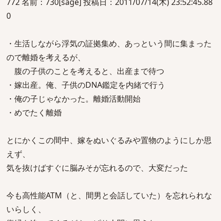
772 名前：730[sage] 投稿日：2011/07/14(木) 23:52:45.88
0
・生活しながら浮気の証拠集め、あっという間に集まった
ので離婚を考えるが、
腹の子供のことを考えると、出産まで待つ
・嫁出産。俺、子供のDNA鑑定を内緒で行う
・俺の子じゃなかった。離婚活動開始
・めでたく離婚
とにかくこの間中、嫁をぬいぐるみや置物のようにしか思
えず、
気を抜けばすぐに脳みそが忘れるので、大変だった
今も高性能ATM（と、間男と会話していた）を忘れられな
いらしく、