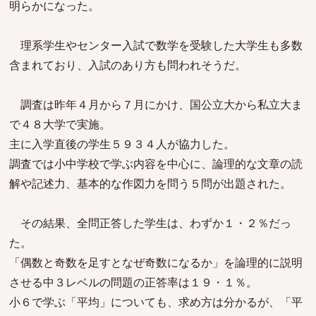
明らかになった。
理系学生やセンター入試で数学を受験した大学生も多数
含まれており、入試のあり方も問われそうだ。
調査は昨年４月から７月にかけ、国公立大から私立大ま
で４８大学で実施。
主に入学直後の学生５９３４人が協力した。
調査では小中学校で学ぶ内容を中心に、論理的な文章の読
解や記述力、基本的な作図力を問う５問が出題された。
その結果、全問正答した学生は、わずか１・２％だっ
た。
「偶数と奇数を足すとなぜ奇数になるか」を論理的に説明
させる中３レベルの問題の正答率は１９・１％。
小６で学ぶ「平均」についても、求め方は分かるが、「平