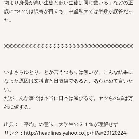
均より身長が高い生徒と低い生徒は同じ数いる」などの正
誤については誤答が目立ち、中堅私大では半数が誤答だっ
た。
※※※※※※※※※※※※※※※※※※※※※※※※※※※※※※※※
いまさらゆとり、とか言うつもりは無いが、こんな結果に
なった原因は文科省と日教組であると、あらためて言いた
い。
だがこんな事では本当に日本は滅びるぞ。ヤツらの罪は万
死に値する。
出典：「平均」の意味、大学生の２４％が理解せず
リンク：http://headlines.yahoo.co.jp/hl?a=20120224-