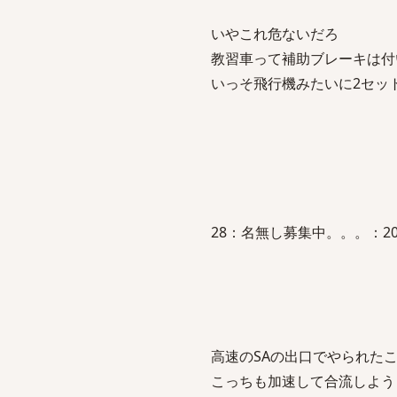
いやこれ危ないだろ
教習車って補助ブレーキは付
いっそ飛行機みたいに2セッ
28：名無し募集中。。。：2012/02
高速のSAの出口でやられた
こっちも加速して合流しよう