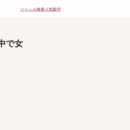
ジャンル
検索
人気
殿堂
中で女