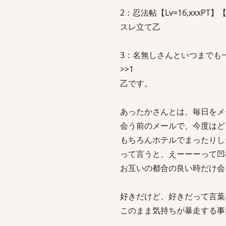
2：忍法帖【Lv=16,xxxPT】【東電
スレ立て乙
3：名無しさんといつまでも一緒：201
>>1
乙です。
あったかさんとは、毎日をメ
会う前のメールで、今度はど
もちろんホテルでまったりし
って言うと、えーーーって凹
お互いの都合の良い時だけ会
好きだけど、好きだって言葉
このまま気持ちが暴走する事