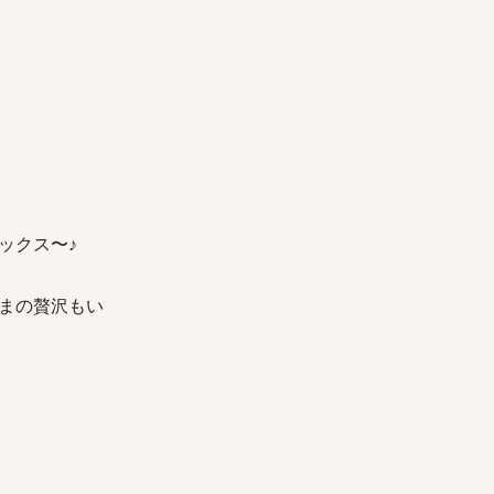
ックス〜♪
まの贅沢もい