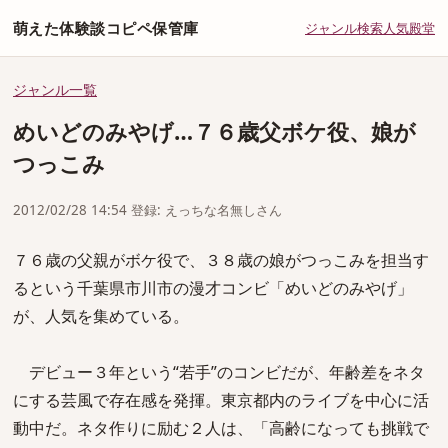
萌えた体験談コピペ保管庫
ジャンル
検索
人気
殿堂
ジャンル一覧
めいどのみやげ…７６歳父ボケ役、娘が
つっこみ
2012/02/28 14:54 登録: えっちな名無しさん
７６歳の父親がボケ役で、３８歳の娘がつっこみを担当す
るという千葉県市川市の漫才コンビ「めいどのみやげ」
が、人気を集めている。
デビュー３年という“若手”のコンビだが、年齢差をネタ
にする芸風で存在感を発揮。東京都内のライブを中心に活
動中だ。ネタ作りに励む２人は、「高齢になっても挑戦で