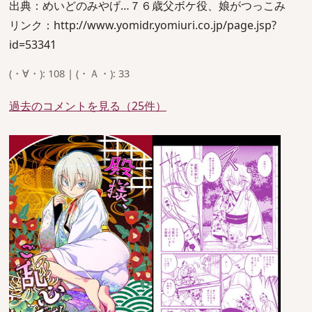
出典：めいどのみやげ…７６歳父ボケ役、娘がつっこみ
リンク：http://www.yomidr.yomiuri.co.jp/page.jsp?
id=53341
(・∀・): 108 | (・Ａ・): 33
過去のコメントを見る（25件）