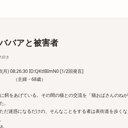
庫
ババアと被害者
ん大好き
(月) 08:26:30 ID:QKtlBImN0 [1/2回発言]
る （主婦・68歳）
に餌をあげている。その間の猫との交流を「猫おばさんのねが
た。
ただ迷惑になるだけの、そんなことをする者は表街道を歩くな
、
る。