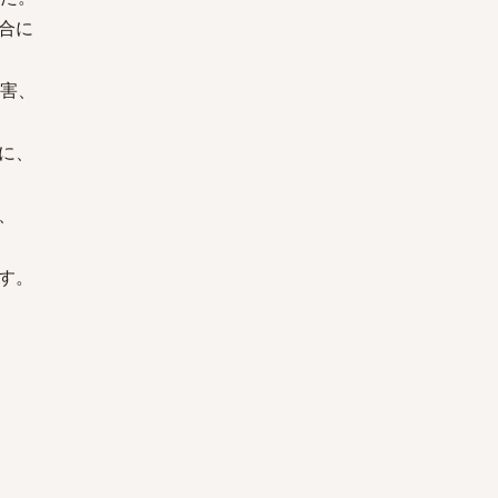
合に
害、
に、
、
す。