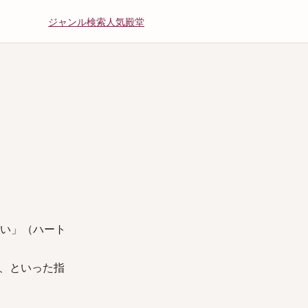
ジャンル
検索
人気
殿堂
い」（ハート
、といった指