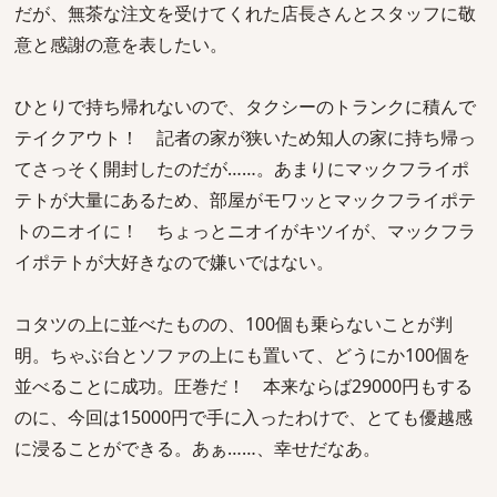
だが、無茶な注文を受けてくれた店長さんとスタッフに敬
意と感謝の意を表したい。
ひとりで持ち帰れないので、タクシーのトランクに積んで
テイクアウト！ 記者の家が狭いため知人の家に持ち帰っ
てさっそく開封したのだが……。あまりにマックフライポ
テトが大量にあるため、部屋がモワッとマックフライポテ
トのニオイに！ ちょっとニオイがキツイが、マックフラ
イポテトが大好きなので嫌いではない。
コタツの上に並べたものの、100個も乗らないことが判
明。ちゃぶ台とソファの上にも置いて、どうにか100個を
並べることに成功。圧巻だ！ 本来ならば29000円もする
のに、今回は15000円で手に入ったわけで、とても優越感
に浸ることができる。あぁ……、幸せだなあ。