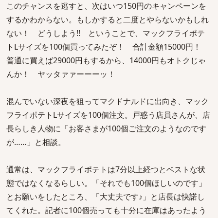
このチャンスを逃すと、次はいつ150円のキャンペーンを
するかわからない。もしかすると二度とやらないかもしれ
ない！ どうしよう!! ということで、マックフライポテ
トLサイズを100個買ってみたぞ！ 合計金額15000円！
普通に買えば29000円もするから、14000円もオトクじゃ
んか！ ヤッタァァーーーッ！
混んでいない深夜を狙ってマクドナルドに出向き、マック
フライポテトLサイズを100個注文。戸惑う店員さんが、店
長らしき人物に「お客さまが100個ご注文のようなのです
が……」と相談。
通常は、マックフライポテトは7分以上経つとベストな状
態ではなくなるらしい。「それでも100個ほしいのです」
とお願いをしたところ、「大丈夫です♪」と店長は快諾し
てくれた。記者に100個売っても十分に在庫はあったよう