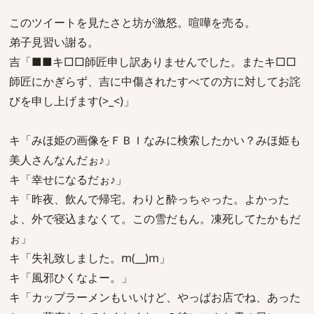
このツイートを見たさと坊が激怒。喧嘩を売る。
弟子見習い謝る。
吉「■■キ□□師匠申し訳ありませんでした。またキ□□
師匠にかぎらず、吉に中傷されたすべての方に対してお詫
びを申し上げます(>_<)」
キ「みほ姫の画像をＦＢＩなみに検索したかい？みほ姫も
美人さんなんだぉ♪」
キ「幸せになるだぉ♪」
キ「昨夜、飲んで帰宅。わりと酔っちゃった。よかった
よ、外で寝込まなくて。この雪だもん。凍死してたかもだ
ぉ」
キ「失礼致しました。m(__)m」
キ「風邪ひくなよー。」
キ「カップラーメンもいいけど、やっぱお店でね、あった