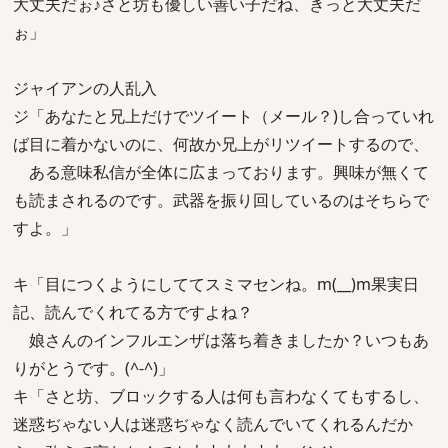
大丈夫だぉ♪さと坊も優しい善い子だね、きっと大丈夫だ
ぉ」
ジャイアンの人乱入
ジ「あなたと兄上だけでツイート（メール？)し合っていれ
ば目に着かないのに、何故か兄上がリツイートするので、
ある意味私信が全体に広まっております。興味が無くて
も読まされるのです。武器を振り回しているのはそちらで
すよ。」
キ「目につくようにしててスミマセンね。m(__)m果実日
記、読んでくれてる方ですよね？
娘さんのインフルエンザは落ち着きましたか？いつもあ
りがとうです。(^-^)」
キ「さと坊、ブロックする人は何も言わなくてもするし、
迷惑ぢゃない人は迷惑ぢゃなく読んでいてくれるんだか