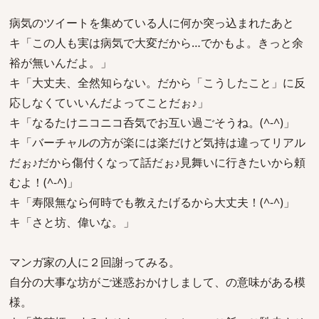
病気のツイートを集めている人に何か突っ込まれたあと
キ「この人も実は病気で大変だから…でかもよ。きっと余
裕が無いんだよ。」
キ「大丈夫、全然知らない。だから「こうしたこと」に反
応しなくていいんだよってことだぉ♪」
キ「なるたけニコニコ呑気でお互い過ごそうね。(^-^)」
キ「バーチャルの方が楽には楽だけど気持は違ってリアル
だぉ♪だから傷付くなって話だぉ♪見舞いに行きたいから頼
むよ！(^-^)」
キ「寿限無なら何時でも教えたげるから大丈夫！(^-^)」
キ「さと坊、偉いな。」
マンガ家の人に２回謝ってみる。
自分の大事な坊がご迷惑おかけしまして、の意味がある模
様。