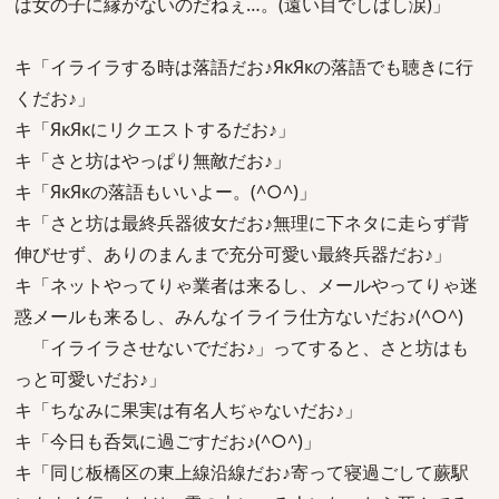
は女の子に縁がないのだねぇ…。(遠い目でしばし涙)」
キ「イライラする時は落語だお♪ЯкЯкの落語でも聴きに行
くだお♪」
キ「ЯкЯкにリクエストするだお♪」
キ「さと坊はやっぱり無敵だお♪」
キ「ЯкЯкの落語もいいよー。(^○^)」
キ「さと坊は最終兵器彼女だお♪無理に下ネタに走らず背
伸びせず、ありのまんまで充分可愛い最終兵器だお♪」
キ「ネットやってりゃ業者は来るし、メールやってりゃ迷
惑メールも来るし、みんなイライラ仕方ないだお♪(^○^)
「イライラさせないでだお♪」ってすると、さと坊はも
っと可愛いだお♪」
キ「ちなみに果実は有名人ぢゃないだお♪」
キ「今日も呑気に過ごすだお♪(^○^)」
キ「同じ板橋区の東上線沿線だお♪寄って寝過ごして蕨駅