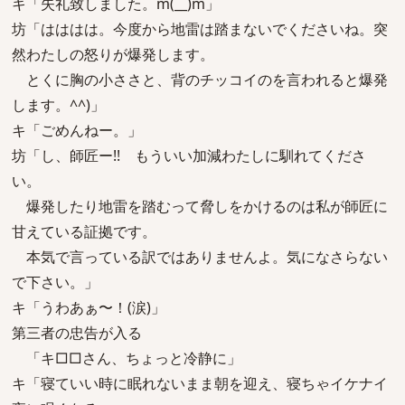
キ「失礼致しました。m(__)m」
坊「はははは。今度から地雷は踏まないでくださいね。突
然わたしの怒りが爆発します。
とくに胸の小ささと、背のチッコイのを言われると爆発
します。^^)」
キ「ごめんねー。」
坊「し、師匠ー!! もういい加減わたしに馴れてくださ
い。
爆発したり地雷を踏むって脅しをかけるのは私が師匠に
甘えている証拠です。
本気で言っている訳ではありませんよ。気になさらない
で下さい。」
キ「うわあぁ〜！(涙)」
第三者の忠告が入る
「キ□□さん、ちょっと冷静に」
キ「寝ていい時に眠れないまま朝を迎え、寝ちゃイケナイ