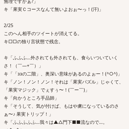
無理ですかぁ?」
キ「果実Ｃコースなんて無いよおぉ〜っ！(汗)」
2/25
このへん相手のツイートが消えてる。
キ□□の独り言状態で残念。
キ「ふふふ…外されても外されても、食らいついていく
さ！（￣―+￣）」
キ「「ззの二階」、奥深い意味があるのよぉー！(^○^)」
キ「ノン！ノン！ノン！それは「果実パズル」じゃくて、
「果実マジック」でぇすぅ〜！(￣ー￣)」
キ「向かうところ手品師」
キ「そうして、気が付けば、もはや虜になっているのさ
ぁ〜♪ 果実トリップ！」
キ「ふふふふふ…我々は▲△門下■■流なので…。