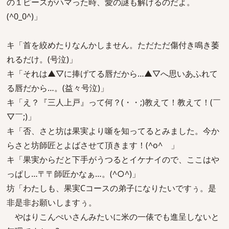
の１ピースがハマった時、愛の謎も解けるのだよ。
(^0_0^)」
キ「首を絞めたりなんかしません。ただただ傷付き鳴き萎
れるだけ。(号泣)」
キ「それは▲▽に捧げてる唇だから…▲▽へ思いあふれて
る唇だから…。(益々号泣)」
キ「え？『三人上戸』って何？(・・;)教えて！教えて！(￣
▽￣;)」
キ「否、さと坊は果実より噺を知ってるとみました。今か
らさと坊師匠とよばさせて頂きます！(^o^ゞ」
キ「果実からだと下手がうつるとイケナイので、ここはや
っぱし…〒〒師匠かなぁ…。(^○^)」
坊「わたしも、果実Cコースの弟子になりたいですぅ。是
非是非お願いしますぅ。
やはりこんぺいさんみたいに米の一俵でも進呈しないと