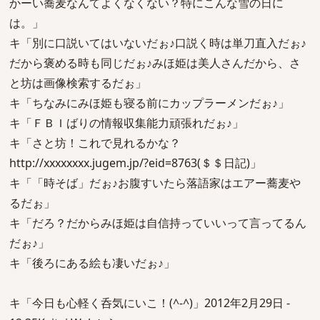
かーい蕎麦なんてよくなくない？特にこんな雪の日に
は。」
キ「別に口説いてはいないだぉ♪口説く時は単刀直入だぉ♪
だから褒める時も同じだぉ♪みほ姫は美人さんだから、さ
と坊は画像検索するだぉ」
キ「ちなみにみほ姫も寝る前にカップラーメンだぉ♪」
キ「ＦＢＩばりの情報収集能力頑張れだぉ♪」
キ「さと坊！これで見れるかな？
http://xxxxxxxx.jugem.jp/?eid=8763(＄＄日記)」
キ「「時そば」だぉ♪お腹すいたら落語家はエアー蕎麦や
るだぉ」
キ「だろ？だからみほ姫は自信持っていいって言ってるん
だぉ♪」
キ「後ろにある絵も凄いだぉ♪」
キ「今日も心軽く呑気にいこ！(^-^)」2012年2月29日 -