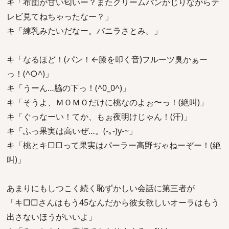
キ「布団が甘い匂いー？またクリームパンかじりながらテ
レビ見てねちゃったなー？」
キ「練乳みたいだなー。バニラさとみ。」
キ「なるほど！(パン！←膝を叩く音)フルーツ臭かぁー
っ！(^○^)」
キ「うーん…脇の下っ！(^0_0^)」
キ「そうよ、ＭＯＭＯだけに桃なのよぉ〜っ！(絶叫)」
キ「ぐっなーい！てか、もぉ夜明けじゃん！(汗)」
キ「ふっ果実は高いぜ…。(-｡-)y-~」
キ「桃とキ□□って果実はパーラー高野ぢゃねーぞー！(絶
叫)」
あまりにもしつこく続く恥ずかしい会話に第三者が
「キ□□さんはもう45なんだから彼女欲しいオーラはもう
出さないほうがいいよ」