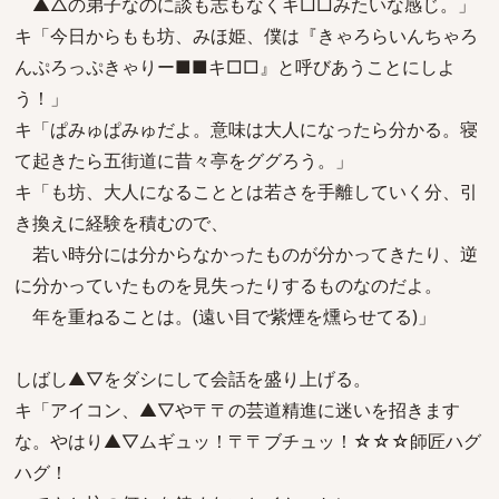
▲△の弟子なのに談も志もなくキ□□みたいな感じ。」
キ「今日からもも坊、みほ姫、僕は『きゃろらいんちゃろ
んぷろっぷきゃりー■■キ□□』と呼びあうことにしよ
う！」
キ「ぱみゅぱみゅだよ。意味は大人になったら分かる。寝
て起きたら五街道に昔々亭をググろう。」
キ「も坊、大人になることとは若さを手離していく分、引
き換えに経験を積むので、
若い時分には分からなかったものが分かってきたり、逆
に分かっていたものを見失ったりするものなのだよ。
年を重ねることは。(遠い目で紫煙を燻らせてる)」
しばし▲▽をダシにして会話を盛り上げる。
キ「アイコン、▲▽や〒〒の芸道精進に迷いを招きます
な。やはり▲▽ムギュッ！〒〒ブチュッ！☆☆☆師匠ハグ
ハグ！