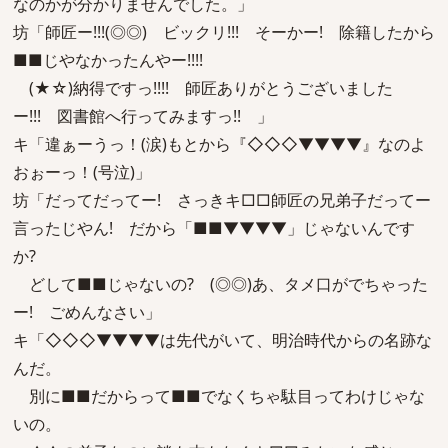
なのかが分かりませんでした。」
坊「師匠ー!!!(◎◎) ビックリ!!! そーかー! 除籍したから
■■じやなかったんやー!!!!
(★☆)納得ですっ!!!! 師匠ありがとうございました
ー!!! 図書館へ行ってみますっ!! 」
キ「違ぁーうっ！(涙)もとから『◇◇◇▼▼▼▼』なのよ
おぉーっ！(号泣)」
坊「だってだってー! さっきキ□□師匠の兄弟子だってー
言ったじやん! だから「■■▼▼▼▼」じゃないんです
か?
どして■■じゃないの? (◎◎)あ、タメ口がでちゃった
ー! ごめんなさい」
キ「◇◇◇▼▼▼▼は先代がいて、明治時代からの名跡な
んだ。
別に■■だからって■■でなくちゃ駄目ってわけじゃな
いの。