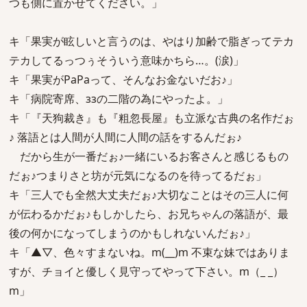
つも側に置かせてください。」
キ「果実が眩しいと言うのは、やはり加齢で脂ぎってテカ
テカしてるっつぅそういう意味かちら…。(涙)」
キ「果実がPaPaって、そんなお金ないだお♪」
キ「病院寄席、ззの二階の為にやったよ。」
キ「『天狗裁き』も『粗忽長屋』も立派な古典の名作だぉ
♪ 落語とは人間が人間に人間の話をするんだぉ♪
だから生が一番だぉ♪一緒にいるお客さんと感じるもの
だぉ♪つまりさと坊が元気になるのを待ってるだぉ」
キ「三人でも全然大丈夫だぉ♪大切なことはその三人に何
が伝わるかだぉ♪もしかしたら、お兄ちゃんの落語が、最
後の何かになってしまうのかもしれないんだぉ♪」
キ「▲▽、色々すまないね。m(__)m 不束な妹ではありま
すが、チョイと優しく見守ってやって下さい。m（_ _）
m」