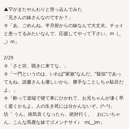
▲▽がまたやんわりと突っ込んでみた
「兄さんの妹さんなのですか？」
キ「あ、ごめんね。半月前からの妹なんで大丈夫。チョイ
と患ってるみたいなんで、応援してやって下さい。m（_
_）m」
2/29
キ「さと坊、聴きに来てな。」
キ「一門というのは、いわば“家族”なんだ。“疑似”であっ
てもね。談慶さんも優しいから、勝手なことしちゃ駄目だ
よ。」
キ「酔って道端で寝て車にひかれて、お兄ちゃんが凄く早
く逝くかもよ。人の生き死には分かんないぞ。(^-^)」
坊「 うん。病気良くなったら、絶対行く。 おにいちゃ
ん。こんな馬鹿な妹でゴメンナサイ♪ m(__)m」