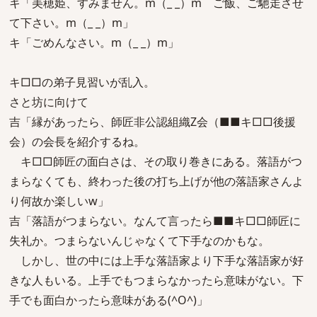
キ「美穂姫、すみません。m（_ _）m ご飯、ご馳走させ
て下さい。m（_ _）m」
キ「ごめんなさい。m（_ _）m」
キ□□の弟子見習いが乱入。
さと坊に向けて
吉「縁があったら、師匠非公認組織Z会（■■キ□□後援
会）の会長を紹介するね。
キ□□師匠の面白さは、その取り巻きにある。落語がつ
まらなくても、終わった後の打ち上げが他の落語家さんよ
り何故か楽しいw」
吉「落語がつまらない。なんて言ったら■■キ□□師匠に
失礼か。つまらないんじゃなくて下手なのかもな。
しかし、世の中には上手な落語家より下手な落語家が好
きな人もいる。上手でもつまらなかったら意味がない。下
手でも面白かったら意味がある(^O^)」