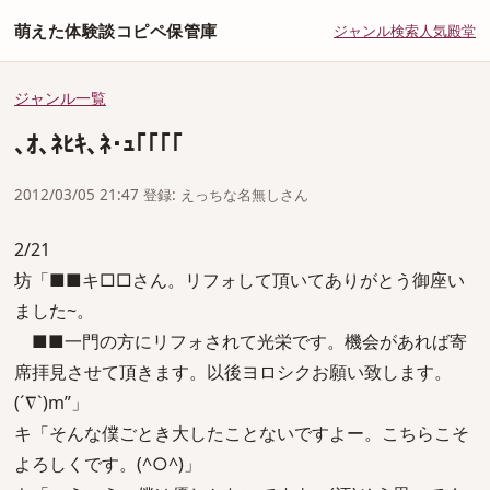
萌えた体験談コピペ保管庫
ジャンル
検索
人気
殿堂
ジャンル一覧
､ｵ､ﾈﾋｷ､ﾈ･ｭ｢｢｢｢
2012/03/05 21:47 登録: えっちな名無しさん
2/21
坊「■■キ□□さん。リフォして頂いてありがとう御座い
ました~。
■■一門の方にリフォされて光栄です。機会があれば寄
席拝見させて頂きます。以後ヨロシクお願い致します。
(´∇`)m”」
キ「そんな僕ごとき大したことないですよー。こちらこそ
よろしくです。(^○^)」