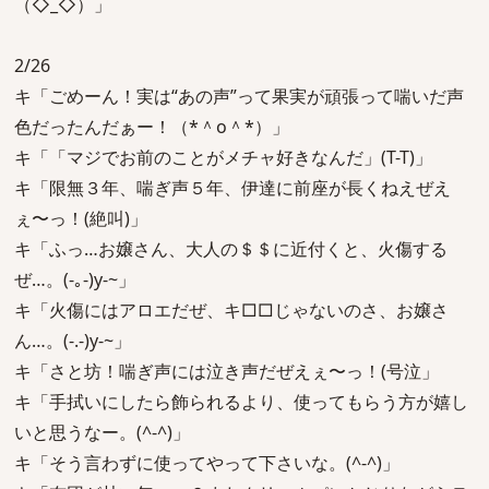
（◇_◇）」
2/26
キ「ごめーん！実は“あの声”って果実が頑張って喘いだ声
色だったんだぁー！（*＾o＾*）」
キ「「マジでお前のことがメチャ好きなんだ」(T-T)」
キ「限無３年、喘ぎ声５年、伊達に前座が長くねえぜえ
ぇ〜っ！(絶叫)」
キ「ふっ…お嬢さん、大人の＄＄に近付くと、火傷する
ぜ…。(-｡-)y-~」
キ「火傷にはアロエだぜ、キ□□じゃないのさ、お嬢さ
ん…。(-.-)y-~」
キ「さと坊！喘ぎ声には泣き声だぜえぇ〜っ！(号泣」
キ「手拭いにしたら飾られるより、使ってもらう方が嬉し
いと思うなー。(^-^)」
キ「そう言わずに使ってやって下さいな。(^-^)」