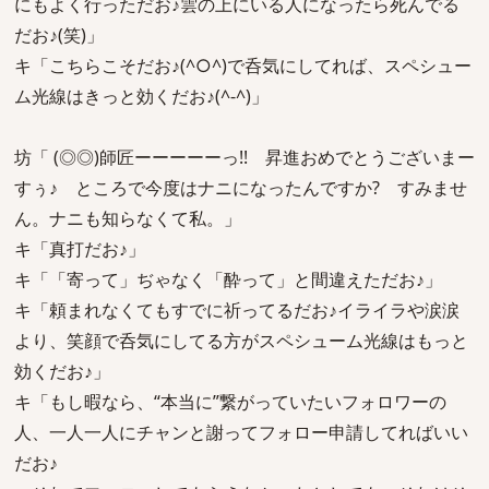
にもよく行っただお♪雲の上にいる人になったら死んでる
だお♪(笑)」
キ「こちらこそだお♪(^○^)で呑気にしてれば、スペシュー
ム光線はきっと効くだお♪(^-^)」
坊「 (◎◎)師匠ーーーーーっ!! 昇進おめでとうございまー
すぅ♪ ところで今度はナニになったんですか? すみませ
ん。ナニも知らなくて私。」
キ「真打だお♪」
キ「「寄って」ぢゃなく「酔って」と間違えただお♪」
キ「頼まれなくてもすでに祈ってるだお♪イライラや涙涙
より、笑顔で呑気にしてる方がスペシューム光線はもっと
効くだお♪」
キ「もし暇なら、“本当に”繋がっていたいフォロワーの
人、一人一人にチャンと謝ってフォロー申請してればいい
だお♪