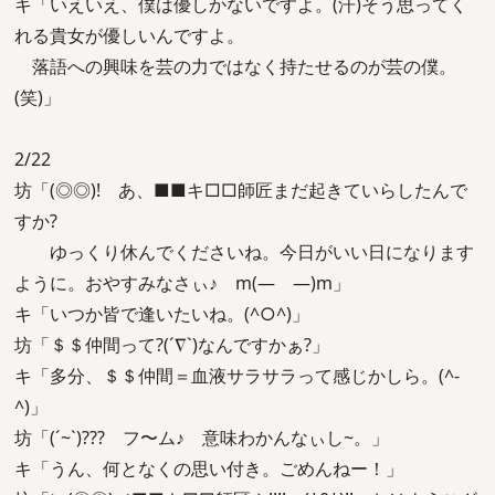
キ「いえいえ、僕は優しかないですよ。(汗)そう思ってく
れる貴女が優しいんですよ。
落語への興味を芸の力ではなく持たせるのが芸の僕。
(笑)」
2/22
坊「(◎◎)! あ、■■キ□□師匠まだ起きていらしたんで
すか?
ゆっくり休んでくださいね。今日がいい日になります
ように。おやすみなさぃ♪ m(― ―)m」
キ「いつか皆で逢いたいね。(^○^)」
坊「＄＄仲間って?(´∇`)なんですかぁ?」
キ「多分、＄＄仲間＝血液サラサラって感じかしら。(^-
^)」
坊「(´~`)??? フ〜ム♪ 意味わかんなぃし~。」
キ「うん、何となくの思い付き。ごめんねー！」