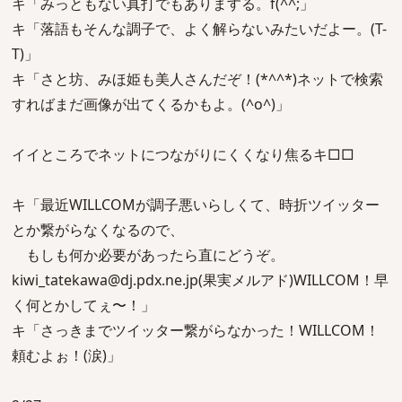
キ「みっともない真打でもありまする。f(^^;」
キ「落語もそんな調子で、よく解らないみたいだよー。(T-
T)」
キ「さと坊、みほ姫も美人さんだぞ！(*^^*)ネットで検索
すればまだ画像が出てくるかもよ。(^o^)」
イイところでネットにつながりにくくなり焦るキ□□
キ「最近WILLCOMが調子悪いらしくて、時折ツイッター
とか繋がらなくなるので、
もしも何か必要があったら直にどうぞ。
kiwi_tatekawa@dj.pdx.ne.jp(果実メルアド)WILLCOM！早
く何とかしてぇ〜！」
キ「さっきまでツイッター繋がらなかった！WILLCOM！
頼むよぉ！(涙)」