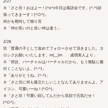
2/27
キ「さと坊！おはよー！(^o^)今日は落語会です。(^-^)頑
張ってきまーす！(^○^)」
何かを期待して独り言
キ「仲が良いのと良い仲は違う」
2/28
坊「普通の子として改めてフォローさせて頂きました。ヨ
ロシクお願いいたします。m(__)m 成増美人より」
キ「所詮、バーチャルはバーチャルだから、もう無駄に傷
付くことないよ。(^-^)」
キ「ありがとうね。(^-^)」
キ「さと坊に何も腹立たしいことなんてありませんよ。ア
イコン、可愛いーね！(^○^)」
キ「さと坊！可愛い顔してんだから笑顔で元気だせ！
(^○^)」