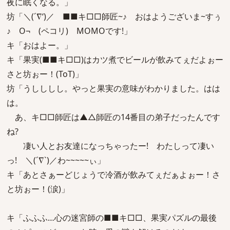
夜に眠くなる。」
坊「＼(´∇‘)／ ■■キ□□師匠~♪ おはようございま~すぅ
♪ O¬ (ペコリ) MOMOです!」
キ「おはよー。」
キ「果実(■■キ□□)はカツ煮でビールが飲みてぇだよぉー
さと坊ぉー！(ToT)」
坊「うしししし。やっと果実の意味がわかりました。はは
は。
あ、キ□□師匠は▲△師匠の14番目の弟子だったんです
ね?
凄い人とお友達になっちゃったー! わたしって凄い
っ! ＼(´∇`)／わ~~~~~ぃ」
キ「あとさぁーどじょうで冷酒が飲みてぇだぁよぉー！さ
と坊ぉー！(涙)」
キ「ふふふ…心の迷宮師の■■キ□□、果実パズルの最後