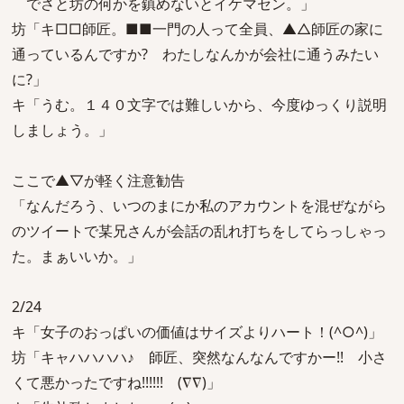
でさと坊の何かを鎮めないとイケマセン。」
坊「キ□□師匠。■■一門の人って全員、▲△師匠の家に
通っているんですか? わたしなんかが会社に通うみたい
に?」
キ「うむ。１４０文字では難しいから、今度ゆっくり説明
しましょう。」
ここで▲▽が軽く注意勧告
「なんだろう、いつのまにか私のアカウントを混ぜながら
のツイートで某兄さんが会話の乱れ打ちをしてらっしゃっ
た。まぁいいか。」
2/24
キ「女子のおっぱいの価値はサイズよりハート！(^○^)」
坊「キャハハハハ♪ 師匠、突然なんなんですかー!! 小さ
くて悪かったですね!!!!!! (∇∇)」