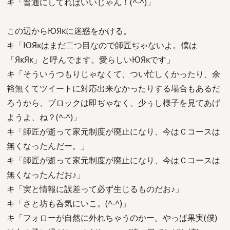
キ「普通にしてればいいじゃん！(^-^)」
この辺からЮЯкに迷惑をかける。
キ「ЮЯкはまだ二つ目なので師匠ぢゃないよ。僕は
「ЯкЯк」と呼んでます。愛らしいЮЯкです」
キ「そういうつもりじゃなくて、つい忙しくかったり、余
裕無くてツイートに対応出来なかったりする場合もあるだ
ろうから、ブロックは即ぢゃなく、少ぅし様子を見てあげ
ようよ、ね？(^-^)」
キ「師匠が逝って家元制度が廃止になり、今はＣコースは
無くなったんだー。」
キ「師匠が逝って家元制度が廃止になり、今はＣコースは
無くなったんだお♪」
キ「実と情報に誤差って必ず生じるものだお♪」
キ「さと坊も呑気にいこ。(^-^)」
キ「フォローが自然に外れちゃうのかー。やっぱ果実(僕)