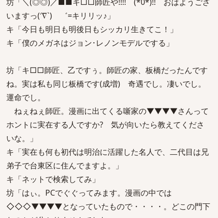
坊「＼(◎◎)／■■キ□□師匠や!!!! (*0*)!! おはようござ
いますっ(′∇`)ゝ゛=キリリッ♪」
キ「今日も明日も明後日もシッカリ生きてこ！」
キ「僕のメガネはジョン･レノンモデルでする」
坊「キ□□師匠、乙ですぅ。師匠の家、板橋だったんです
ね。実は私も同じ板橋です(成増) 奇遇でし。凄いでし。
運命でし。
ねぇねぇ師匠。漫画に出てくる噺家の▼▼▼▼さんって
ホントに実在する人ですか? 気が向いたら教えてくださ
いな。」
キ「実在も何も初代は明治に活躍した名人で、二代目は兄
弟子で台東区に住んでますよ。」
キ「ネットで検索してみ」
坊「はぃ。PCでぐぐってみます。漫画の中では
◇◇◇▼▼▼▼となっていたもので・・・・。どこの門下