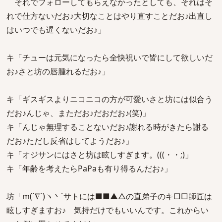
それでフォローしてもらえなかったとしても、それはそ
れで仕方ないだお♪大切なことはやり直すことだお♪出直し
はいつでも遅くないだお♪」
キ「チューは元気になったら全快祝いで皆にして欲しいだ
お♪さと坊の唇腫れるだお♪」
キ「ギスギスよりニコニコの方が可愛いさと坊には似合う
だお♪んじゃ、まただお♪だおだお♪(笑)」
キ「んじゃ無理することないだお♪謝れる時がきたら謝る
だお♪ただし反省はしてようだお♪」
キ「オジサンにはさと坊は眩しすぎます。(((・・;)」
キ「年齢を考えたらPaPaも有り得るんだお♪」
坊「m(´∇`)ヽ丶`サトには■■▲△の直弟子のキ□□師匠は
眩しすぎますお♪ 気持だけでもいいんです。これからい