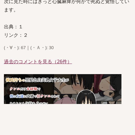
次に見た時にはきっと心臓麻痺か何かで死ぬと覚悟してい
ます。
出典：１
リンク：２
(・∀・): 67 | (・Ａ・): 30
過去のコメントを見る（26件）