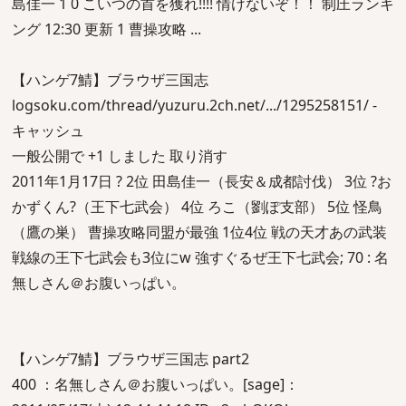
島佳一 1 0 こいつの首を獲れ!!!! 情けないぞ！！ 制圧ランキ
ング 12:30 更新 1 曹操攻略 ...
【ハンゲ7鯖】ブラウザ三国志
logsoku.com/thread/yuzuru.2ch.net/.../1295258151/ -
キャッシュ
一般公開で +1 しました 取り消す
2011年1月17日 ? 2位 田島佳一（長安＆成都討伐） 3位 ?お
かずくん?（王下七武会） 4位 ろこ（劉ぽ支部） 5位 怪鳥
（鷹の巣） 曹操攻略同盟が最強 1位4位 戦の天才あの武装
戦線の王下七武会も3位にw 強すぐるぜ王下七武会; 70 : 名
無しさん＠お腹いっぱい。
【ハンゲ7鯖】ブラウザ三国志 part2
400 ：名無しさん＠お腹いっぱい。[sage]：