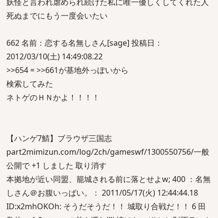
妖怪と言われ虐められ続けた私に唯一優しくしてくれた人
死ぬまでにもう一度会いたい
662 名前：恋する名無しさん[sage] 投稿日：
2012/03/10(土) 14:49:08.22
>>654 = >>661が基地外っぽいから
検索してみた
ネトゲのＨＮかよ！！！！
【ハンゲ7鯖】ブラウザ三国志
part2mimizun.com/log/2ch/gameswf/1300550756/一般
公開で +1 しました 取り消す
本拠地が近い同盟、籠城される前に落とせよw; 400 ：名無
しさん＠お腹いっぱい。： 2011/05/17(火) 12:44:44.18
ID:x2mhOKOh: そうだそうだ！！ 城取り合戦だ！！ 6 田