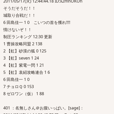
2011/05/17(火) 12:44:44.18 ID:x2mhOKOh
そうだそうだ！！
城取り合戦だ！！
6 田島佳一 1 0 こいつの首を獲れ!!!!
情けないぞ！！
制圧ランキング 12:30 更新
1 曹操攻略同盟 2 138
2 【虹】砂漠の狐 0 125
3 【虹】seven 1 24
4 【虹】紫電一閃 1 21
5 【虹】袁紹攻略連合 1 6
6 田島佳一 1 0
7 チョロＱ 0 153
8 ゼロワン（仮） 1 88
401 ：名無しさん＠お腹いっぱい。[sage]：