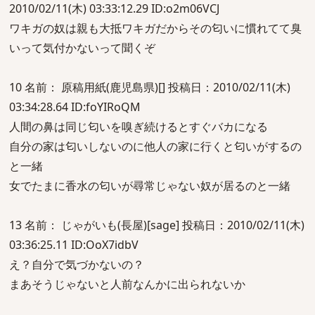
2010/02/11(木) 03:33:12.29 ID:o2m06VCJ
ワキガの奴は親も大抵ワキガだからその匂いに慣れてて臭
いって気付かないって聞くぞ
10 名前： 原稿用紙(鹿児島県)[] 投稿日：2010/02/11(木)
03:34:28.64 ID:foYIRoQM
人間の鼻は同じ匂いを嗅ぎ続けるとすぐバカになる
自分の家は匂いしないのに他人の家に行くと匂いがするの
と一緒
女でたまに香水の匂いが尋常じゃない奴が居るのと一緒
13 名前： じゃがいも(長屋)[sage] 投稿日：2010/02/11(木)
03:36:25.11 ID:OoX7idbV
え？自分で気づかないの？
まあそうじゃないと人前なんかに出られないか