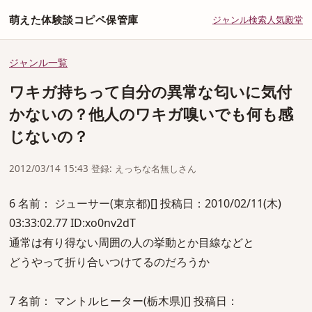
萌えた体験談コピペ保管庫
ジャンル
検索
人気
殿堂
ジャンル一覧
ワキガ持ちって自分の異常な匂いに気付
かないの？他人のワキガ嗅いでも何も感
じないの？
2012/03/14 15:43 登録: えっちな名無しさん
6 名前： ジューサー(東京都)[] 投稿日：2010/02/11(木)
03:33:02.77 ID:xo0nv2dT
通常は有り得ない周囲の人の挙動とか目線などと
どうやって折り合いつけてるのだろうか
7 名前： マントルヒーター(栃木県)[] 投稿日：