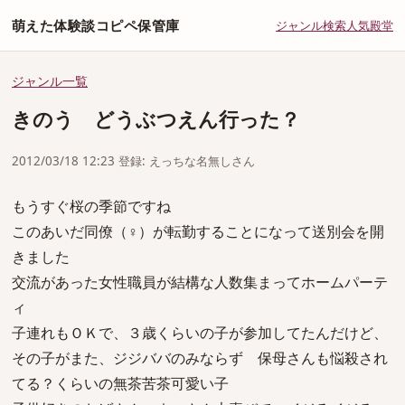
萌えた体験談コピペ保管庫
ジャンル
検索
人気
殿堂
ジャンル一覧
きのう どうぶつえん行った？
2012/03/18 12:23 登録: えっちな名無しさん
もうすぐ桜の季節ですね
このあいだ同僚（♀）が転勤することになって送別会を開
きました
交流があった女性職員が結構な人数集まってホームパーテ
ィ
子連れもＯＫで、３歳くらいの子が参加してたんだけど、
その子がまた、ジジババのみならず 保母さんも悩殺され
てる？くらいの無茶苦茶可愛い子