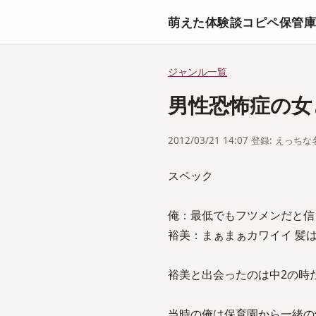
萌えた体験談コピペ保管
ジャンル一覧
男性恐怖症の女
2012/03/21 14:07 登録: えっ
スペック
俺：最低でもフツメンだと信
裕美：まぁまぁカワイイ 髪は
裕美と出会ったのは中2の時
当時の俺は保育園から一緒の