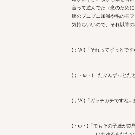
言って遊んでた（念のために
腹のプニプニ加減や毛のモフ
気持ちいいので、それ以降の
(；'A`)「それってずっとで
(；・ω・)「たぶんずっとだ
(；'A`)「ガッチガチです
(・ω・)「でもその子達が
いわゆるあなたの知らな