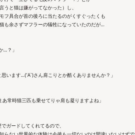
言うと猫は嫌がってなかった）し、
モフ具合が首の後ろに当たるのがくすぐったくも
猫も余さずマフラーの犠牲になっていたのだが…
すか…？」
と思います…('A`)さん肩こりとか酷くありませんか？」
ね…まあ常時猫三匹も乗せてりゃ肩も凝りますよね」
鉄壁でガードしてくれてるので、
い世界的な体験は今後も一切ないのは間違いないはずで