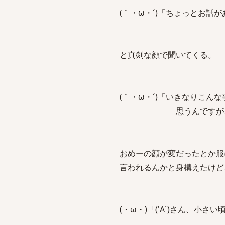
(｀・ω・´)「ちょっとお話
と真剣な顔で聞いてくる。
(｀・ω・´)「いきなりこん
思うんですが、伝えて
おめーの顔が変だったとか服
言われるんかと身構えたけど
(・ω・)「('A`)さん、