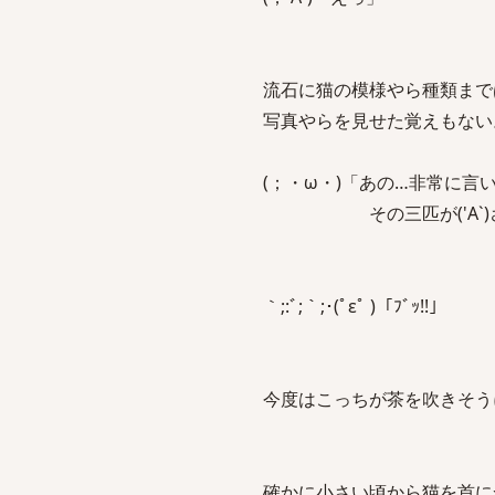
流石に猫の模様やら種類まで
写真やらを見せた覚えもない
(；・ω・)「あの…非常に言
その三匹が('A`)さ
｀;:ﾞ;｀;･(ﾟεﾟ )「ﾌﾞｯ!!」
今度はこっちが茶を吹きそう
確かに小さい頃から猫を首に