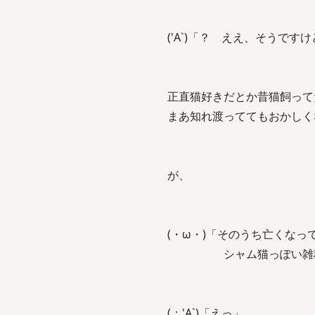
('A`)「？ ええ、そうです
正直猫好きだとか昔猫飼って
まあ知れ渡っててもおかしく
が、
(・ω・)「そのうち亡くな
シャム猫っぽい雑種が
(；'A`)「えっ」