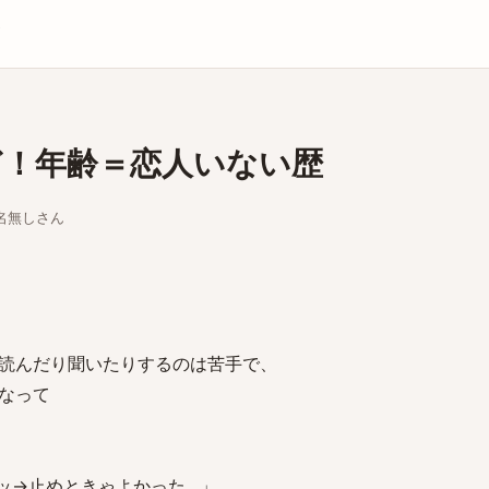
庫
ほど！年齢＝恋人いない歴
ちな名無しさん
読んだり聞いたりするのは苦手で、
なって
ッ→止めときゃよかった…」