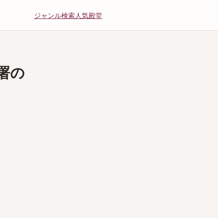
ジャンル
検索
人気
殿堂
署の