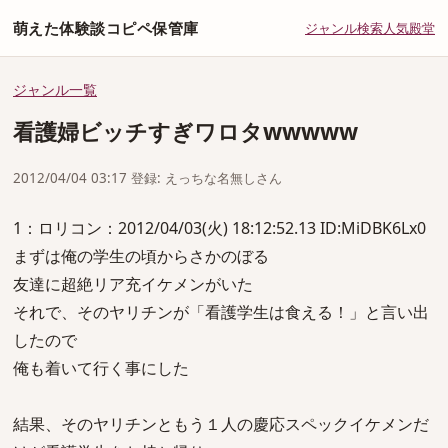
萌えた体験談コピペ保管庫
ジャンル
検索
人気
殿堂
ジャンル一覧
看護婦ビッチすぎワロタwwwww
2012/04/04 03:17 登録: えっちな名無しさん
1：ロリコン：2012/04/03(火) 18:12:52.13 ID:MiDBK6Lx0
まずは俺の学生の頃からさかのぼる
友達に超絶リア充イケメンがいた
それで、そのヤリチンが「看護学生は食える！」と言い出
したので
俺も着いて行く事にした
結果、そのヤリチンともう１人の慶応スペックイケメンだ