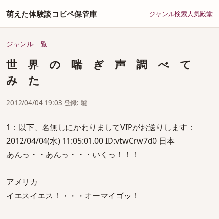
萌えた体験談コピペ保管庫
ジャンル
検索
人気
殿堂
ジャンル一覧
世 界 の 喘 ぎ 声 調 べ て
み た
2012/04/04 19:03 登録: 驢
1：以下、名無しにかわりましてVIPがお送りします：
2012/04/04(水) 11:05:01.00 ID:vtwCrw7d0 日本
あんっ・・あんっ・・・いくっ！！！
アメリカ
イエスイエス！・・・オーマイゴッ！