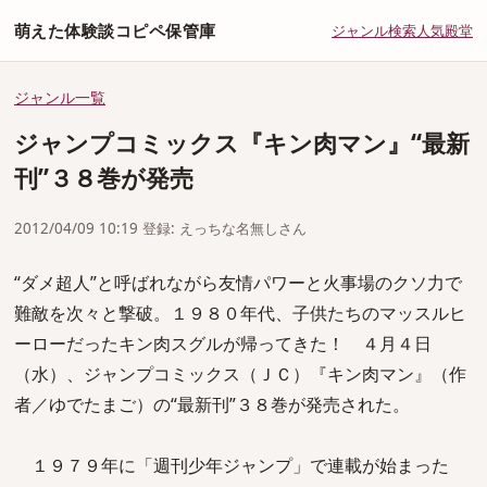
萌えた体験談コピペ保管庫
ジャンル
検索
人気
殿堂
ジャンル一覧
ジャンプコミックス『キン肉マン』“最新
刊”３８巻が発売
2012/04/09 10:19 登録: えっちな名無しさん
“ダメ超人”と呼ばれながら友情パワーと火事場のクソ力で
難敵を次々と撃破。１９８０年代、子供たちのマッスルヒ
ーローだったキン肉スグルが帰ってきた！ ４月４日
（水）、ジャンプコミックス（ＪＣ）『キン肉マン』（作
者／ゆでたまご）の“最新刊”３８巻が発売された。
１９７９年に「週刊少年ジャンプ」で連載が始まった