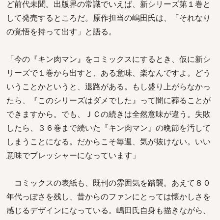
ど前代未聞。出版界の常識でいえば、新シリーズ第１巻と
して発売するところだ。原作担当の嶋田氏は、「それなり
の覚悟を持って出す」と語る。
「今の『キン肉マン』をコミックスにするとき、仮に新シ
リーズで１巻から出すと、ある意味、楽なんですよ。どう
いうことかというと、退路がある。もし盛り上がらなかっ
たら、『このシリーズはダメでした』って闇に葬ることが
できますから。でも、ＪＣの続きは全然意味が違う。失敗
したら、３６巻まで続いた『キン肉マン』の晩節を汚して
しまうことになる。だからこそ毎週、気が抜けない。いい
意味でプレッシャーになっています」
コミックスの表紙も、既刊の雰囲気を踏襲。あえて８０
年代っぽさを残し、昔からのファンにとっては懐かしさを
感じるデザインになっている。嶋田氏自身も描きながら、