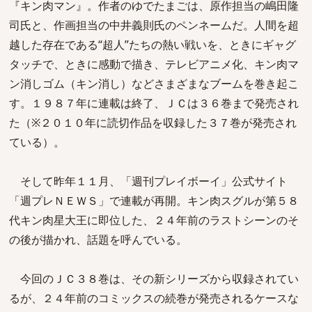
『キン肉マン』。作者のゆでたまごは、原作担当の嶋田隆
司氏と、作画担当の中井義則氏のペンネームだ。人間を超
越した存在である“超人”たちの熱い戦いを、ときにギャグ
タッチで、ときに感動で描き、テレビアニメ化、キン肉マ
ン消しゴム（キン消し）などさまざまなブームを巻き起こ
す。１９８７年に連載は終了、ＪＣは３６巻まで発売され
た（※２０１０年に読切作品を収録した３７巻が発売され
ている）。
そして昨年１１月、「週刊プレイボーイ」公式サイト
「週プレＮＥＷＳ」で連載が再開。キン肉スグルが第５８
代キン肉星大王に即位した、２４年前のラストシーンのそ
の後が描かれ、話題を呼んでいる。
今回のＪＣ３８巻は、その新シリーズから収録されてい
るが、２４年前のコミックスの続巻が発売されるケースな