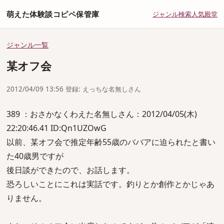
萌えた体験談コピペ保管庫
ジャンル
検索
人気
殿堂
ジャンル一覧
某オフ会
2012/04/09 13:56 登録: えっちな名無しさん
389 ：おさかなくわえた名無しさん：2012/04/05(木)
22:20:46.41 ID:Qn1UZOwG
以前、某オフ会で推定年齢55歳のババアに迫られたと書い
た40歳男ですが
後日談ができたので、お話します。
恐ろしいことにこれは実話です。釣りとか創作とかじゃあ
りません。