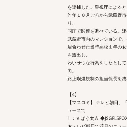
を逮捕した。警視庁によると
昨年１０月ごろから武蔵野市
り、
同庁で関連を調べている。逮
武蔵野市内のマンションで、
居合わせた当時高校１年の女
を露出し、
わいせつな行為をしたとして
向。
路上喫煙規制の担当係長を務
【4】
【マスコミ】 テレビ朝日、
ュースで
1 ：☆ばぐ太☆ ◆JSGFLSFOXQ 
★テレビ朝日で花見のニュー