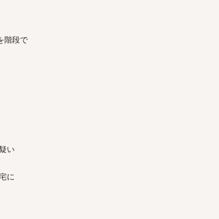
を階段で
疑い
宅に