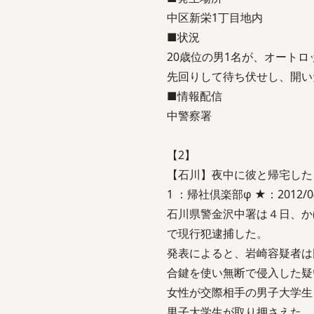
中区新栄1丁目地内
■状況
20歳位の男1名が、オート
先回りして待ち伏せし、開い
■情報配信
中警察署
【2】
【石川】夜中に彼と帰宅した
1 ：帰社倶楽部φ ★：2012/04/05
石川県警金沢中署は４日、か
で現行犯逮捕した。
発表によると、岩崎容疑者は
合鍵を使い無断で侵入した疑
女性が交際相手の男子大学生
男子大学生が取り押さえた。