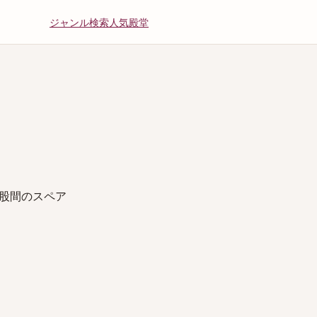
ジャンル
検索
人気
殿堂
股間のスペア