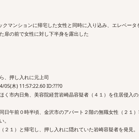
ロックマンションに帰宅した女性と同時に入り込み、エレベータ
た扉の前で女性に対し下半身を露出した
ら、押し入れに元上司
(木) 11:57:22.60 ID:???0
ほく市内日角、美容院経営岩崎晶容疑者（４１）を住居侵入の
同日午前０時半頃、金沢市のアパート２階の無職女性（２１）
い。
（２１）と帰宅し、押し入れに隠れていた岩崎容疑者を発見。