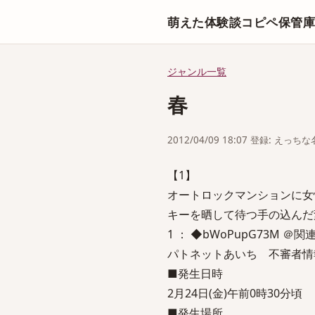
萌えた体験談コピペ保管
ジャンル一覧
春
2012/04/09 18:07 登録: えっ
【1】
オートロックマンションに女
キーを晒して待つ手の込んだ
1 ： ◆bWoPupG73M ＠関連づけ
パトネットあいち 不審者情
■発生日時
2月24日(金)午前0時30分頃
■発生場所