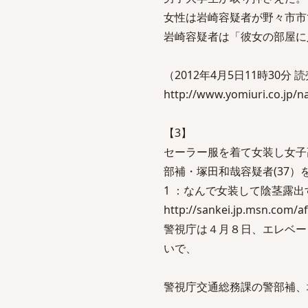
女性は岩崎容疑者が野々市市
岩崎容疑者は「彼女の部屋に
（2012年4月5日11時30分 
http://www.yomiuri.co.jp/
【3】
セーラー服を着て女装し女子
部補・塚田和哉容疑者(37）
1 ：なんで女装して陰茎露出するの？ｗ 
http://sankei.jp.msn.com/
警視庁は４月８日、エレベー
いで、
警視庁交通総務課の警部補、