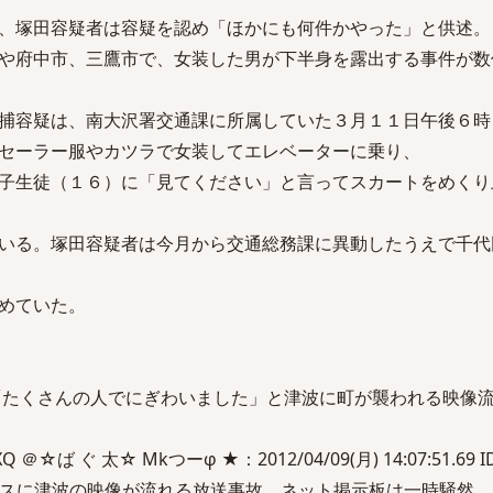
、塚田容疑者は容疑を認め「ほかにも何件かやった」と供述。
や府中市、三鷹市で、女装した男が下半身を露出する事件が数
捕容疑は、南大沢署交通課に所属していた３月１１日午後６時
セーラー服やカツラで女装してエレベーターに乗り、
子生徒（１６）に「見てください」と言ってスカートをめくり
いる。塚田容疑者は今月から交通総務課に異動したうえで千代
めていた。
「たくさんの人でにぎわいました」と津波に町が襲われる映像
＠☆ば ぐ 太☆ Mkつーφ ★：2012/04/09(月) 14:07:51.69 ID:
スに津波の映像が流れる放送事故 ネット掲示板は一時騒然