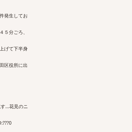
件発生してお
４５分ごろ、
上げて下半身
田区役所に出
流す…花見のニ
???0