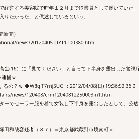
で経営する美容院で昨年１２月まで従業員として働いていた。
入りたかった」と供述しているという。
読売新聞）
national/news/20120405-OYT1T00380.htm
高生(16）に「見てください」と言って下半身を露出した警視
を逮捕ｗ
◆W8q.T7rnjSUG ：2012/04/08(日) 19:36:52.36 0
affairs/news/120408/crm12040812250003-n1.htm
ターでセーラー服を着て女装し下半身を露出したとして、公然
塚田和哉容疑者（３７）＝東京都武蔵野市境南町＝