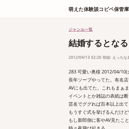
萌えた体験談コピペ保管
ジャンル一覧
結婚するとなる
2012/04/13 02:20 登録: えっ
283 可愛い奥様 2012/04/10(火) 
長年ソープやってた。有名店
AVにも出てた。これもまぁ
イベントとか雑誌の表紙は断
芸名でググれば百本以上出て
もうすぐ式を挙げるんだけど
もし新郎側に客やAV見たこ
時々夜飛び起きる。