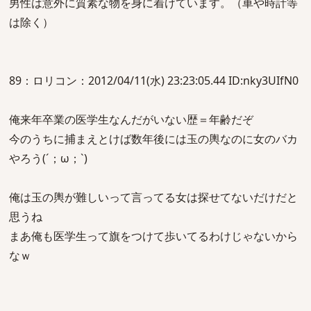
男性は意外に質素な物を身に着けています。（車や時計等
は除く）
89：ロリコン：2012/04/11(水) 23:23:05.44 ID:nky3UIfN0
俺来年卒業の医学生なんだがいない歴＝年齢だぞ
今のうちに捕まえとけば数年後には玉の輿なのに女のバカ
やろう(´；ω；`)
俺は玉の輿が難しいって言ってる女は探せてないだけだと
思うね
まあ俺も医学生って旗をつけて歩いてるわけじゃないから
なｗ