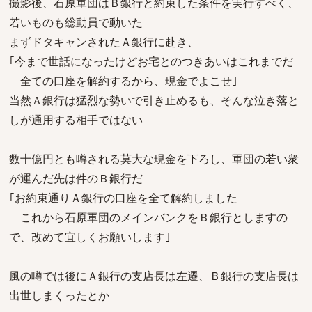
撮影後、石原軍団はＢ銀行と約束した条件を実行すべく、
若いものも総動員で動いた
まずドタキャンされたＡ銀行に赴き、
｢今まで世話になったけどお宅とのつきあいはこれまでだ
全ての口座を解約するから、現金でよこせ｣
当然Ａ銀行は猛烈な勢いで引き止めるも、そんな泣き落と
しが通用する相手ではない
数十億円とも噂される莫大な現金を下ろし、軍団の若い衆
が運んだ先は件のＢ銀行だ
｢お約束通りＡ銀行の口座を全て解約しました
これから石原軍団のメインバンクをＢ銀行としますの
で、改めて宜しくお願いします｣
風の噂では後にＡ銀行の支店長は左遷、Ｂ銀行の支店長は
出世しまくったとか