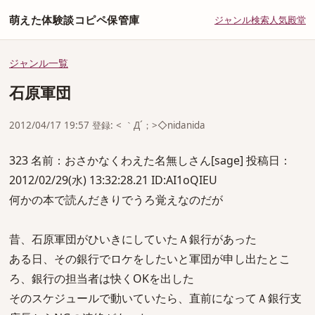
萌えた体験談コピペ保管庫
ジャンル
検索
人気
殿堂
ジャンル一覧
石原軍団
2012/04/17 19:57 登録: < ｀Д´；>◇nidanida
323 名前：おさかなくわえた名無しさん[sage] 投稿日：
2012/02/29(水) 13:32:28.21 ID:AI1oQIEU
何かの本で読んだきりでうろ覚えなのだが
昔、石原軍団がひいきにしていたＡ銀行があった
ある日、その銀行でロケをしたいと軍団が申し出たとこ
ろ、銀行の担当者は快くOKを出した
そのスケジュールで動いていたら、直前になってＡ銀行支