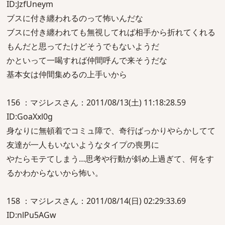
ID:JzfUneym
ブスに付き纏われるのって怖いんだな
ブスに付き纏われても無視してれば相手から折れてくれる
もんだと思ってたけどそうでもないようだ
かといって一喝すれば仲間呼んで来そうだな
基本女は仲間集めるの上手いから
156 ：マジレスさん：2011/08/13(土) 11:18:28.59
ID:GoaXxl0g
身なりに無頓着でコミュ障で、奇行ばっかりやらかしてて
友達が一人もいないようなタイプの喪男に
やたらモテてしまう…思考や行動が斜め上過ぎて、何をす
るかわからないから怖い。
158 ：マジレスさん：2011/08/14(日) 02:29:33.69
ID:nlPu5AGw