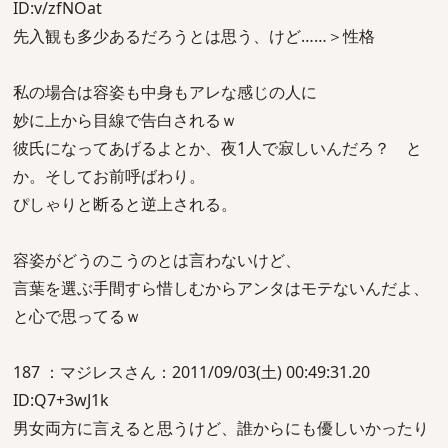
ID:v/zfNOat
先入観も多少あるだろうとは思う、けど……＞性格
私の場合は容姿も中身もアレな感じの人に
妙に上から目線で告白されるｗ
彼氏になってあげるよとか、夜1人で寂しいんだろ？ と
か。そしてお前呼ばわり。
ぴしゃりと断ると逆上される。
容姿がどうのこうのとは言わないけど、
言葉を選ぶ手間すら惜しむからアンタはモテないんだよ、
と心で思ってるｗ
187 ：マジレスさん：2011/09/03(土) 00:49:31.20
ID:Q7+3wJ1k
男女両方に言えると思うけど、誰からにも優しいかったり