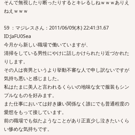
そんで無視したり断ったりするとキレるしねｗｗｗありえ
ねえｗｗｗ
59 ：マジレスさん：2011/06/09(木) 22:41:31.67
ID:JaFU0Sea
今月から新しい職場で働いていますが、
清掃をしている男性にやけに話しかけられたり近づかれた
りします。
その人は喪男というより挙動不審な人で申し訳ないですが
気持ち悪いと感じました。
私はたまに美人と言われるくらいの地味な女で服装もシン
プルなものを好みます。
また仕事においては好き嫌い関係なく誰にでも普通程度の
愛想をもって接しています。
前の職場でも似たようなことがあり正直少し泣きたいくら
い惨めな気持ちです。