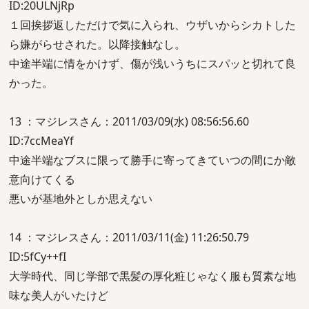
ID:20ULNjRp
１回挨拶返しただけで気に入られ、ウザいからシカトした
ら嫌がらせされた。以降接触なし。
中途半端に情をかけず、傷が浅いうちにスパッと切れて良
かった。
13 ：マジレスさん：2011/03/09(水) 08:56:56.60
ID:7ccMeaYf
中途半端なブスに限って勝手に寄ってきていつの間にか敵
意向けてくる
悪いが基地外としか思えない
14 ：マジレスさん：2011/03/11(金) 11:26:50.79
ID:5fCy++fI
大学時代、同じ学部で黒髪の厚化粧じゃなく服も質素な地
味な美人がいたけど