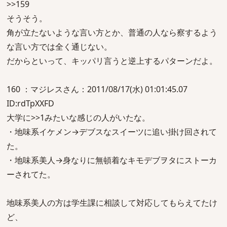
>>159
そうそう。
角が立たないような言い方とか、普通の人なら察するよう
な言い方では全く通じない。
だからといって、キッパリ言うと逆上するパターンだよ。
160 ：マジレスさん：2011/08/17(水) 01:01:45.07
ID:rdTpXXFD
大学に>>1みたいな感じの人がいたな。
・地味系イケメン→デブスなスイーツに追い掛け回されて
た。
・地味系美人→身なりに無頓着なキモデブヲタにストーカ
ーされてた。
地味系美人の方は学生課に相談して対応してもらえてたけ
ど、