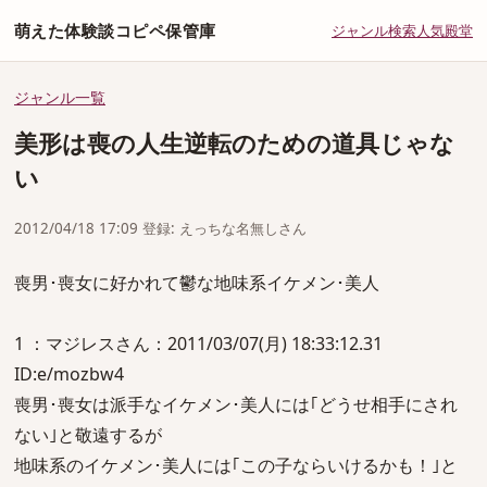
萌えた体験談コピペ保管庫
ジャンル
検索
人気
殿堂
ジャンル一覧
美形は喪の人生逆転のための道具じゃな
い
2012/04/18 17:09 登録: えっちな名無しさん
喪男･喪女に好かれて鬱な地味系イケメン･美人
1 ：マジレスさん：2011/03/07(月) 18:33:12.31
ID:e/mozbw4
喪男･喪女は派手なイケメン･美人には｢どうせ相手にされ
ない｣と敬遠するが
地味系のイケメン･美人には｢この子ならいけるかも！｣と