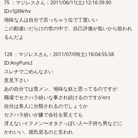
75 ：マジレスさん：2011/06/11(土) 12:16:39.90
ID:rSjXNrhv
地味な人は自分で言っちゃう位で丁度いい
この勘違いだらけの世の中で、自己評価が低いから狙われ
るんだよ
128 ：マジレスさん：2011/07/09(土) 16:04:55.58
ID:AnyPuncI
スレチでごめんなさい
意見下さい
あの自分では普メン、地味な奴と思ってるのですが
職場でセクハラ紛いな事され続けるのですがorz
自分は美人に分類されるのでしょうか
セクハラ紛いが嫌で会社を変えても
冴えないイクメン〜オタクっぽい人〜子持ち男などに
かわいい、彼氏居るのと言われ