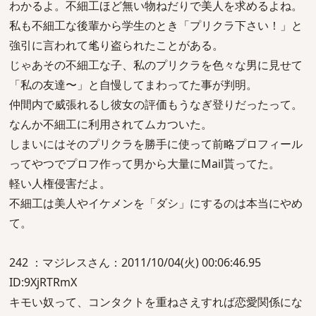
わかるよ。不細工ほど無い物ねだりで美人を求めるよね。
私も不細工な後輩から学生のとき「プリクラ下さい！」と
強引に言われて毟り盗られたことがある。
じゃあその不細工な子、私のプリクラを色々な男に見せて
「私の友達〜」と自慢してまわってた事が判明。
仲間内で威張れるし彼女の評価もうなぎ登りだったって。
なんか不細工に利用されてムカついた。
しまいにはそのプリクラを勝手に使って前略プロフィール
ってやつでプロフ作って男から大量にMail貰ってた。
軽い人権侵害だよ。
不細工は美人やイケメンを「ダシ」にするのは本当にやめ
て。
242 ：マジレスさん：2011/10/04(火) 00:06:46.95
ID:9XjRTRmX
キモい奴って、コンタクトを重ねさえすれば恋愛関係にな