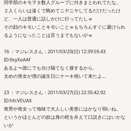
同学部のキモヲタ数人グループに付きまとわれてたな。
２人くらいは遠くで眺めてニヤニヤしてるだけだったけ
ど、一人は普通に話しかけに行ってたしｗ
その顔のキモいことキモいことｗもちろんすぐに避けられ
るようになったことは言うまでもないがｗ
16 ：マジレスさん：2011/03/20(日) 12:39:59.43
ID:6syXoAAf
あるよ〜誰にでも分け隔てなく接するから、
太めの喪女が僕の誕生日にケーキ焼いて来たよ…
23 ：マジレスさん：2011/03/27(日) 22:35:42.92
ID:hfcVEUAX
喪男や喪女って地味で大人しい美形にはかなり弱いね。
というかほとんどの奴は身の程を弁えて口説きにはいかな
いが