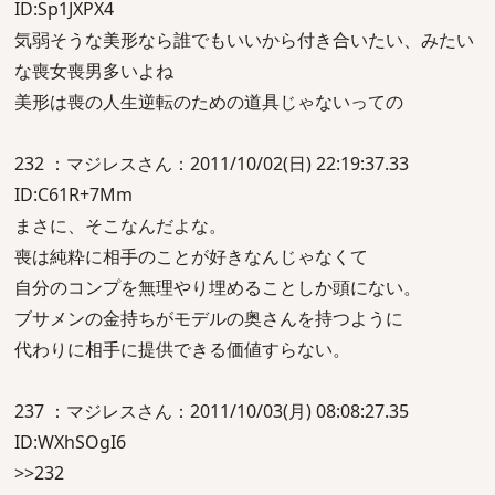
ID:Sp1JXPX4
気弱そうな美形なら誰でもいいから付き合いたい、みたい
な喪女喪男多いよね
美形は喪の人生逆転のための道具じゃないっての
232 ：マジレスさん：2011/10/02(日) 22:19:37.33
ID:C61R+7Mm
まさに、そこなんだよな。
喪は純粋に相手のことが好きなんじゃなくて
自分のコンプを無理やり埋めることしか頭にない。
ブサメンの金持ちがモデルの奥さんを持つように
代わりに相手に提供できる価値すらない。
237 ：マジレスさん：2011/10/03(月) 08:08:27.35
ID:WXhSOgI6
>>232