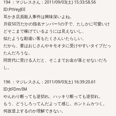
194 ：マジレスさん：2011/09/03(土) 15:33:58.56
ID:PtVeyJEE
耳かき店員殺人事件は興味深いよね。
月収50万だかの指名ナンバー1の子で、たしかに可愛いけ
どそこまで稼げているようには見えないし、
似たような勘違い客もたくさんいたらしい。
だから、要はおじさんやキモオタに受けやすいタイプだっ
たんだろうな。
同世代に受ける人だと、そこまでお金が落とせないだろ
し。
196 ：マジレスさん：2011/09/03(土) 16:39:20.61
ID:JtFDm/IM
やんわり断っても逆切れ。ハッキリ断っても逆切れ。
もう、どうしろってんだよって感じ。ホントムカつく。
何故逆上するのか理解できない。