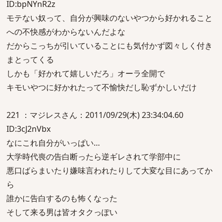
ID:bpNYnR2z
モテない奴って、自分が興味のないやつから好かれること
への不快感がわからないんだよな
だからこっちが引いていることにも気付かず図々しく付き
まとってくる
しかも「好かれて嬉しいだろ」オーラ全開で
キモいやつに好かれたって不愉快だし恥ずかしいだけ
221 ：マジレスさん：2011/09/29(木) 23:34:04.60
ID:3cJ2nVbx
なにこれ自分がいっぱい…
大学時代喪の告白断ったら逆ギレされて学部中に
悪口ばらまいたり嫌味言われたりして大変な目にあってか
ら
誰かに告白するのも怖くなった
そして来る男は皆オタクっぽい