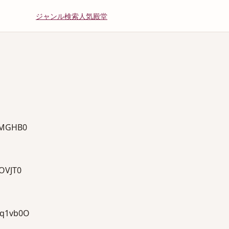
ジャンル
検索
人気
殿堂
MGHB0
VJT0
q1vb0O