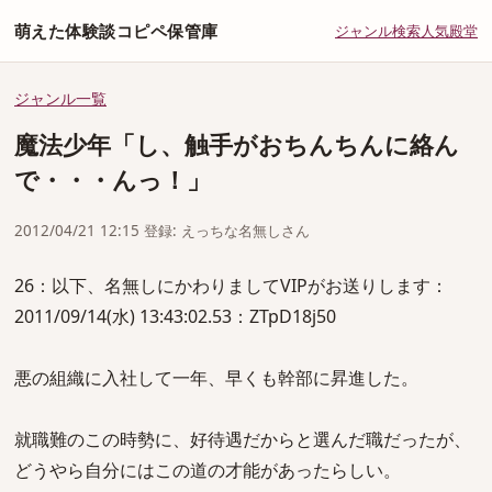
萌えた体験談コピペ保管庫
ジャンル
検索
人気
殿堂
ジャンル一覧
魔法少年「し、触手がおちんちんに絡ん
で・・・んっ！」
2012/04/21 12:15 登録: えっちな名無しさん
26：以下、名無しにかわりましてVIPがお送りします：
2011/09/14(水) 13:43:02.53：ZTpD18j50
悪の組織に入社して一年、早くも幹部に昇進した。
就職難のこの時勢に、好待遇だからと選んだ職だったが、
どうやら自分にはこの道の才能があったらしい。