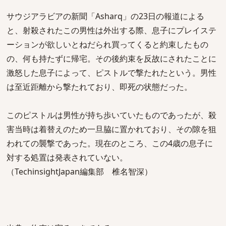
サウジアラビアの新聞「Asharq」の23日の報道による
と、射殺されたこの男性は外出する際、息子にプレイステ
ーションが欲しいとねだられ買ってくると約束したもの
の、何も持たずに帰宅。その後約束を反故にされたことに
激怒した息子によって、ピストルで撃たれたという。男性
は至近距離から撃たれており、即死の状態だった。
このピストルは男性が持ち歩いていたものであったが、殺
害当時は着替えのため一旦脇に置かれており、その隙を狙
われての襲撃であった。現在のところ、この4歳の息子に
対する処置は発表されていない。
（TechinsightJapan編集部 椎名智深）