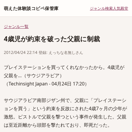
萌えた体験談コピペ保管庫
ジャンル
検索
人気
殿堂
ジャンル一覧
4歳児が約束を破った父親に制裁
2012/04/24 22:14 登録: えっちな名無しさん
プレイステーションを買ってくれなかったから。4歳児が
父親を…（サウジアラビア）
（Techinsight Japan - 04月24日 17:20）
サウジアラビア南部ジザン州で、父親に「プレイステーシ
ョンを買う」という約束を反故にされた4歳7ヶ月の少年が
激怒。ピストルで父親を撃つという事件が発生した。父親
は至近距離から頭部を撃たれており、即死だった。