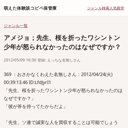
萌えた体験談コピペ保管庫
ジャンル
検索
人気
殿堂
ジャンル一覧
アメジョ；先生、桜を折ったワシントン
少年が怒られなかったのはなぜですか？
2012/05/09 16:30 登録: えっちな名無しさん
369 ：おさかなくわえた名無しさん：2012/04/24(火)
00:39:13.46 ID:LfdJyrI1
「先生、桜を折ったワシントン少年が怒られなかったのは
なぜですか？」
「彼が斧を持ってたからだよ」
「先生、ソ連で誠実な人を買収することは可能でしょう