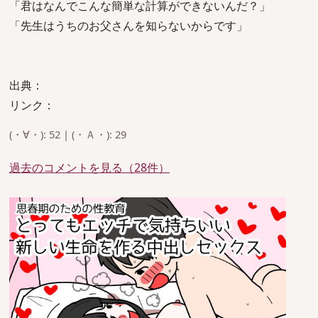
「君はなんでこんな簡単な計算ができないんだ？」
「先生はうちのお父さんを知らないからです」
出典：
リンク：
(・∀・): 52 | (・Ａ・): 29
過去のコメントを見る（28件）