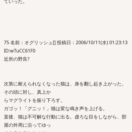
ていった。
75 名前：オグリッシュ[] 投稿日：2006/10/11(水) 01:23:13
ID:wTuCC61F0
近所の野良?
次第に耐えられなくなった猫は、身を翻し起き上がった。
その頭に対し、真上か
らマグライトを振り下ろす。
ガゴッ！「グニッ！」猫は変な鳴き声を上げる。
直後、猫は不可解な行動に出る。虚ろな目をしながら、部
屋の外周に沿ってゆっ