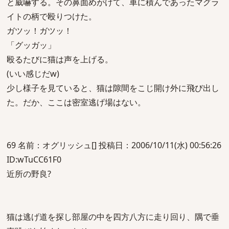
と威嚇する。その鼻面めがけて、車に積んであったマグラ
イトの柄で殴りつけた。
ガツッ！ガツッ！
「グッガッ」
殴るたびに猫は声を上げる。
(いい感じだw)
少し様子を見ていると、猫は隙間をこじ開け外に飛び出し
た。だか、ここは密室逃げ場はない。
69 名前：オグリッシュ[] 投稿日：2006/10/11(水) 00:56:26
ID:wTuCC61F0
近所の野良?
猫は逃げ道を探し部屋の中を四方八方に走り回り、隅で垂