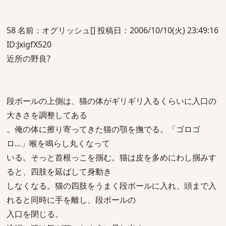
58 名前：オグリッシュ[] 投稿日：2006/10/10(火) 23:49:16
ID:JxigfX520
近所の野良?
段ボールの上側は、猫の体がギリギリ入るくらいに入口の
大きさを調整してある
。俺の体に擦り寄ってきた猫の顎を撫でる。「ゴロゴ
ロ…」喉を鳴らし丸くなって
いる。そっと首根っこを掴む。猫は皮を多めにわし掴みす
ると、四肢を延ばして身動き
しなくなる。猫の四肢をうまく段ボールに入れ、頭まで入
れると同時に手を離し、段ボールの
入口を閉じる。