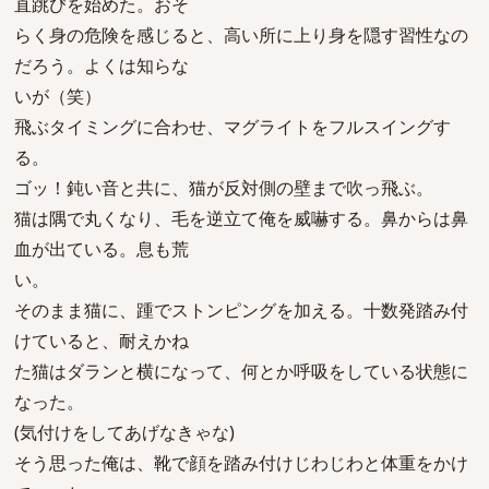
直跳びを始めた。おそ
らく身の危険を感じると、高い所に上り身を隠す習性なの
だろう。よくは知らな
いが（笑）
飛ぶタイミングに合わせ、マグライトをフルスイングす
る。
ゴッ！鈍い音と共に、猫が反対側の壁まで吹っ飛ぶ。
猫は隅で丸くなり、毛を逆立て俺を威嚇する。鼻からは鼻
血が出ている。息も荒
い。
そのまま猫に、踵でストンピングを加える。十数発踏み付
けていると、耐えかね
た猫はダランと横になって、何とか呼吸をしている状態に
なった。
(気付けをしてあげなきゃな)
そう思った俺は、靴で顔を踏み付けじわじわと体重をかけ