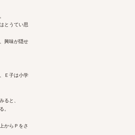
。
はとうてい思
、興味が隠せ
、Ｅ子は小学
みると、
る。
上からＰをさ