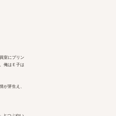
員室にプリン
、俺はＥ子は
情が芽生え、
」とつぶやい