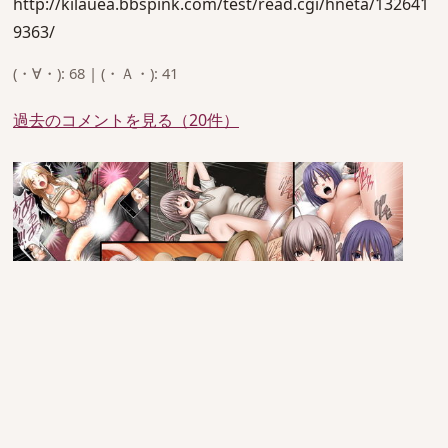
http://kilauea.bbspink.com/test/read.cgi/hneta/132641
9363/
(・∀・): 68 | (・Ａ・): 41
過去のコメントを見る（20件）