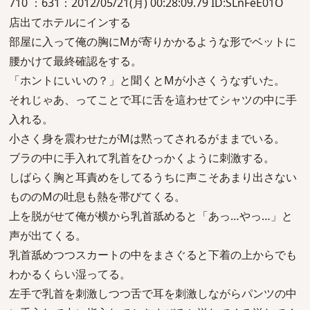
710 ：631：2012/05/21(月) 00:28:09.79 ID:SLnFeE01O
店出てホテルにインする
部屋に入って俺の胸にMが寄りかかるような形でベットに
腰かけて最終確認をする。
「ホントにいいの？」と聞くとMが小さくうなずいた。
それじゃあ、ってことで耳に舌を這わせてシャツの中に手
入れる。
小さく身を震わせたがMは黙ってされるがままでいる。
ブラの中に手入れて乳首をひっかくように刺激する。
しばらく胸と耳責めをしてるうちに声こそあまり出さない
もののMの吐息も熱を帯びてくる。
上を脱がせて俺が横から乳首舐めると「あっ…やっ…」と
声が出てくる。
乳首舐めつつスカートの中をまさぐると下着の上からでも
わかるくらい湿ってる。
左手で乳首を刺激しつつ舌で耳を刺激しながらパンツの中