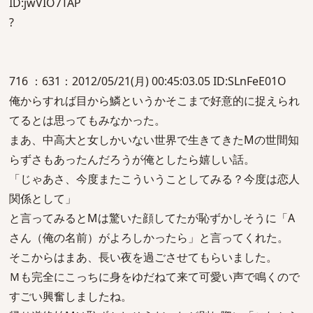
ID:jwVIO7TAP
?
716 ：631：2012/05/21(月) 00:45:03.05 ID:SLnFeE01O
俺からすれば目から鱗というかそこまで好意的に捉えられ
てるとは思ってもみなかった。
まあ、中高大と女しかいない世界で生きてきたMの世間知
らずさもあったんだろうが俺としたら嬉しい話。
「じゃあさ、今度またこういうことしてみる？今度は恋人
関係として」
と言ってみるとMは驚いた顔してたが恥ずかしそうに「A
さん（俺の名前）がよろしかったら」と言ってくれた。
そこからはまあ、長い夜を過ごさせてもらいました。
Ｍも完全にこっちに身をゆだねて来て可愛い声で鳴くので
すごい興奮しましたね。