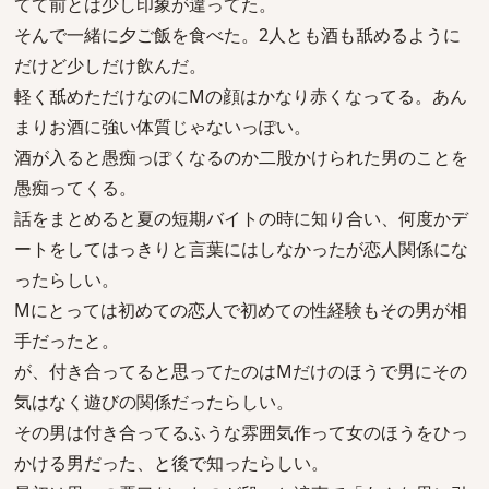
てて前とは少し印象が違ってた。
そんで一緒に夕ご飯を食べた。2人とも酒も舐めるように
だけど少しだけ飲んだ。
軽く舐めただけなのにMの顔はかなり赤くなってる。あん
まりお酒に強い体質じゃないっぽい。
酒が入ると愚痴っぽくなるのか二股かけられた男のことを
愚痴ってくる。
話をまとめると夏の短期バイトの時に知り合い、何度かデ
ートをしてはっきりと言葉にはしなかったが恋人関係にな
ったらしい。
Mにとっては初めての恋人で初めての性経験もその男が相
手だったと。
が、付き合ってると思ってたのはMだけのほうで男にその
気はなく遊びの関係だったらしい。
その男は付き合ってるふうな雰囲気作って女のほうをひっ
かける男だった、と後で知ったらしい。