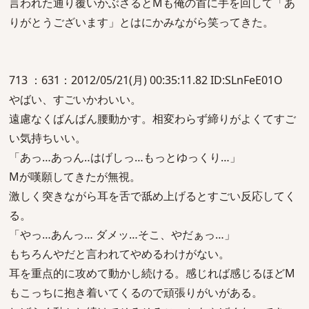
言われた通り覆いかぶさるとMも俺の首に手を回して「あ
りがとうございます」とはにかみながら笑ってきた。
713 ：631：2012/05/21(月) 00:35:11.82 ID:SLnFeE01O
やばい、すごいかわいい。
遠慮なくばんばん腰動かす。相変わらず締りがよくてすご
い気持ちいい。
「あっ…あっん‥はげしっ…もっとゆっくり…」
Mが嘆願してきたが無視。
激しく突きながら耳を舌で舐め上げるとすごい反応してく
る。
「やっ…あんっ… ダメッ…そこ、やだぁっ…」
もちろんやだと言われてやめるわけがない。
耳を重点的に攻めて動かし続ける。感じれば感じるほどM
もこっちに抱き着いてくるので頑張りがいがある。