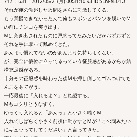
712 ：631：2012/05/21(月) 00:31:16.93 ID:SLnFeE01O
それが俺の勃起した股間をさらに刺激してくる。
もう我慢できなかったんで俺もスボンとパンツを脱いでM
の前にチンコを突き出す。
Mは突き出されたものに戸惑ってたみたいだがおずおずと
それを手に取って舐めてきた。
あんまり慣れてないのかあんまり気持ちよくない。
が、完全に優位に立ってるっていう征服感があるからか結
構充足感がある。
十分その征服感を味わった後Mを押し倒してゴムつけてち
んこをあてがう。
一応最後に「入れるよ？」と確認する。
Mもコクリとうなずく。
ゆっくり入れると「あんっ」と小さく喘ぐM。
入れてしばらく小さく前後に動かすとMが「この間みたい
にギュッってしてください」と言ってきた。