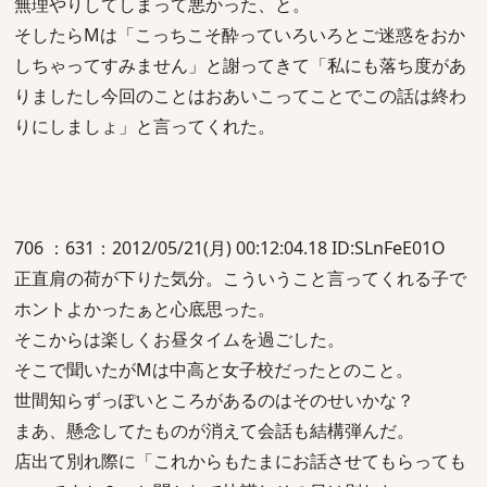
無理やりしてしまって悪かった、と。
そしたらMは「こっちこそ酔っていろいろとご迷惑をおか
しちゃってすみません」と謝ってきて「私にも落ち度があ
りましたし今回のことはおあいこってことでこの話は終わ
りにしましょ」と言ってくれた。
706 ：631：2012/05/21(月) 00:12:04.18 ID:SLnFeE01O
正直肩の荷が下りた気分。こういうこと言ってくれる子で
ホントよかったぁと心底思った。
そこからは楽しくお昼タイムを過ごした。
そこで聞いたがMは中高と女子校だったとのこと。
世間知らずっぽいところがあるのはそのせいかな？
まあ、懸念してたものが消えて会話も結構弾んだ。
店出て別れ際に「これからもたまにお話させてもらっても