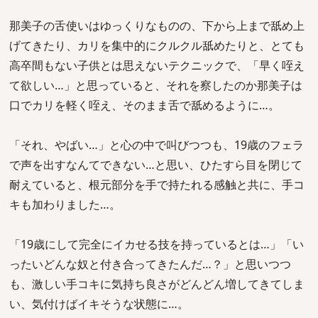
那美子の舌使いはゆっくりなものの、下から上まで舐め上
げてきたり、カリを集中的にクルクル舐めたりと、とても
高卒間もない子供とは思えないテクニックで、「早く咥え
て欲しい…」と思っていると、それを察したのか那美子は
口でカリを軽く咥え、そのまま舌で舐めるように…。
「それ、やばい…」と心の中で叫びつつも、19歳のフェラ
で声を出すなんてできない…と思い、ひたすら目を閉じて
耐えていると、根元部分を手で持たれる感触と共に、手コ
キも加わりました…。
「19歳にして完全にイカせる技を持っているとは…」「い
ったいどんな奴と付き合ってきたんだ…？」と思いつつ
も、激しい手コキに気持ち良さがどんどん増してきてしま
い、気付けばイキそうな状態に…。