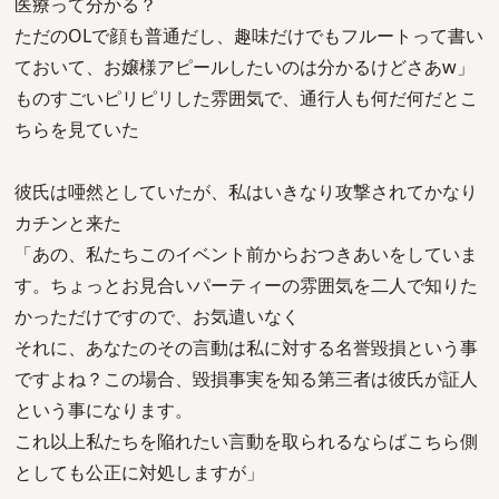
医療って分かる？
ただのOLで顔も普通だし、趣味だけでもフルートって書い
ておいて、お嬢様アピールしたいのは分かるけどさあw」
ものすごいピリピリした雰囲気で、通行人も何だ何だとこ
ちらを見ていた
彼氏は唖然としていたが、私はいきなり攻撃されてかなり
カチンと来た
「あの、私たちこのイベント前からおつきあいをしていま
す。ちょっとお見合いパーティーの雰囲気を二人で知りた
かっただけですので、お気遣いなく
それに、あなたのその言動は私に対する名誉毀損という事
ですよね？この場合、毀損事実を知る第三者は彼氏が証人
という事になります。
これ以上私たちを陥れたい言動を取られるならばこちら側
としても公正に対処しますが」