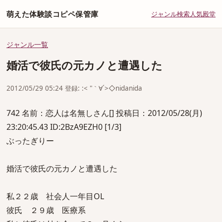
萌えた体験談コピペ保管庫
ジャンル
検索
人気
殿堂
ジャンル一覧
婚活で彼氏の元カノと遭遇した
2012/05/29 05:24 登録: :< "｀∀´>◇nidanida
742 名前：恋人は名無しさん[] 投稿日：2012/05/28(月)
23:20:45.43 ID:2BzA9EZH0 [1/3]
ぶったぎりー
婚活で彼氏の元カノと遭遇した
私２２歳 社会人一年目OL
彼氏 ２９歳 医療系