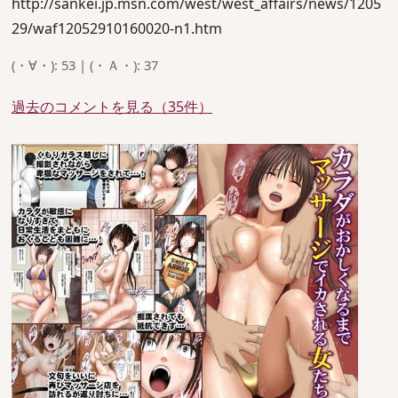
http://sankei.jp.msn.com/west/west_affairs/news/1205
29/waf12052910160020-n1.htm
(・∀・): 53 | (・Ａ・): 37
過去のコメントを見る（35件）