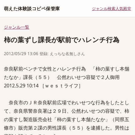
萌えた体験談コピペ保管庫
ジャンル
検索
人気
殿堂
ジャンル一覧
柿の葉ずし課長が駅前でハレンチ行為
2012/05/29 13:06 登録: えっちな名無しさん
奈良駅前ベンチで女性とハレンチ行為 「柿の葉すし本舗
たなか」課長（５５） 公然わいせつ容疑で２人御用
2012.5.29 10:14 ［ｗｅｓｔライフ］
奈良市のＪＲ奈良駅前広場でわいせつな行為をしたとし
て、奈良県警奈良署は２９日、公然わいせつの容疑で、柿
の葉すし製造販売会社「柿の葉すし本舗たなか」（同県五
條市）販売第２課の男性課長（５５）を逮捕した。男性は