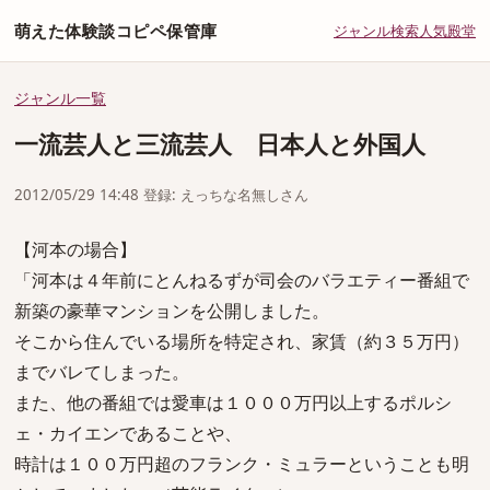
萌えた体験談コピペ保管庫
ジャンル
検索
人気
殿堂
ジャンル一覧
一流芸人と三流芸人 日本人と外国人
2012/05/29 14:48 登録: えっちな名無しさん
【河本の場合】
「河本は４年前にとんねるずが司会のバラエティー番組で
新築の豪華マンションを公開しました。
そこから住んでいる場所を特定され、家賃（約３５万円）
までバレてしまった。
また、他の番組では愛車は１０００万円以上するポルシ
ェ・カイエンであることや、
時計は１００万円超のフランク・ミュラーということも明