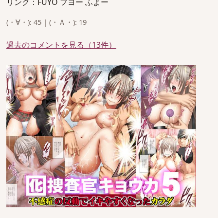
リンク：FUYO フヨー ふよー
(・∀・): 45 | (・Ａ・): 19
過去のコメントを見る（13件）