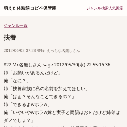
萌えた体験談コピペ保管庫
ジャンル
検索
人気
殿堂
ジャンル一覧
扶養
2012/06/02 07:23 登録: えっちな名無しさん
822 Mr.名無しさん sage 2012/05/30(水) 22:55:16.36
姉「お願いがあるんだけど」
俺「なに？」
姉「扶養家族に私の名前を加えてほしい」
俺「はぁ？そんなことできるの？」
姉「できるよwホラw」
俺「いやいやwホラw嫁と実子と両親はおｋだけど姉弟は
ダメでしょ？」