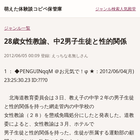
萌えた体験談コピペ保管庫
ジャンル
検索
人気
殿堂
ジャンル一覧
28歳女性教諭、中2男子生徒と性的関係
2012/06/05 00:09 登録: えっちな名無しさん
1 ： ◆PENGUINqqM ＠お元気で！φ ★：2012/06/04(月)
23:25:30.23 ID:???0
北海道教育委員会は３日、教え子の中学２年の男子生徒
と性的関係を持った網走管内の中学校の
女性教諭（２８）を懲戒免職処分にしたと発表した。道教
委によると、女性教諭は３月、ホテルで
男子生徒と性的関係を持った。生徒が所属する運動部の顧