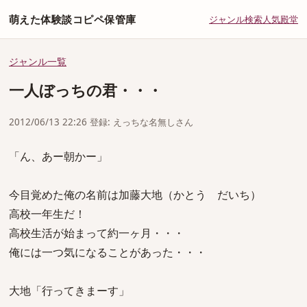
萌えた体験談コピペ保管庫
ジャンル
検索
人気
殿堂
ジャンル一覧
一人ぼっちの君・・・
2012/06/13 22:26 登録: えっちな名無しさん
「ん、あー朝かー」
今目覚めた俺の名前は加藤大地（かとう だいち）
高校一年生だ！
高校生活が始まって約一ヶ月・・・
俺には一つ気になることがあった・・・
大地「行ってきまーす」