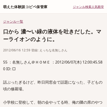
萌えた体験談コピペ保管庫
ジャンル
検索
人気
殿堂
ジャンル一覧
口から 濃〜い緑の液体を吐きだした。マ
ーライオンのように。
2012/06/16 12:59 登録: えっちな名無しさん
55 ：名無しさん＠ＨＯＭＥ ：2012/06/07(木) 12:00:45.58
0 ID: □
話ぶったぎるけど、昨日同窓会で話題になった、子どもの
頃の修羅場。
小学校に登校して、朝の会やってる時、俺の隣の席のやつ