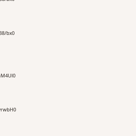
8/bx0
M4Ul0
rwbH0