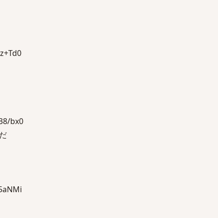
z+Td0
8/bx0
だ
5aNMi