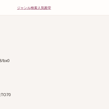
ジャンル
検索
人気
殿堂
/bx0
cTO70