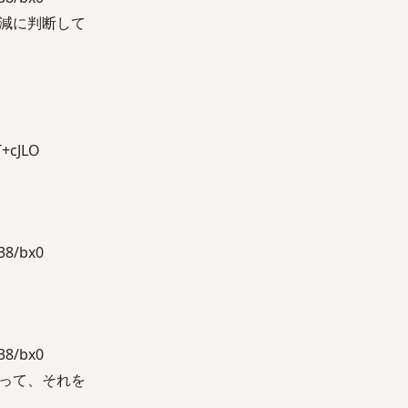
減に判断して
+cJLO
8/bx0
8/bx0
って、それを