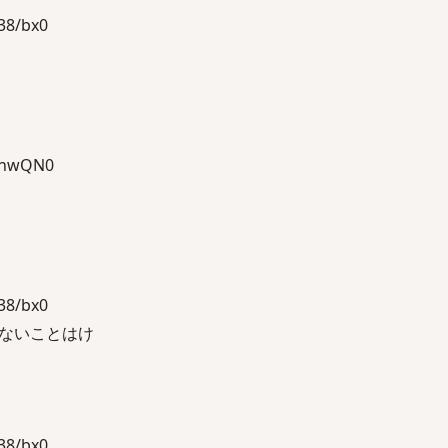
8/bx0
FnwQN0
8/bx0
ないことはけ
8/bx0