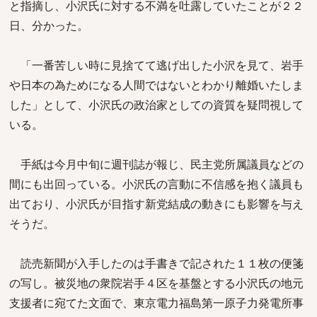
と指摘し、小沢氏に対する不満を吐露していたことが２２
日、分かった。
「一番苦しい時に見捨てて逃げ出した小沢を見て、岩手
や日本の為ためになる人間ではないとわかり離婚いたしま
した」として、小沢氏の政治家としての資質を疑問視して
いる。
手紙は今月中旬に週刊誌が報じ、民主党所属議員などの
間にも出回っている。小沢氏の言動に不信感を抱く議員も
出ており、小沢氏が目指す新党結成の動きにも影響を与え
そうだ。
読売新聞が入手したのは手書きで記された１１枚の便箋
の写し。被災地の衆院岩手４区を基盤とする小沢氏の地元
支援者に宛てた文面で、東京電力福島第一原子力発電所事