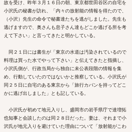
故を受け、昨年３月１６日の朝、東京都世田谷区の自宅を
小沢氏の秘書が訪れ、「内々の放射能の情報を得たので、
（小沢）先生の命令で秘書達たちを逃がしました。先生も
逃げますので、奥さんも息子さん達もどこか逃げる所を考
えて下さい」と言ってきたと明かしている。
同２１日には書生が「東京の水道は汚染されているので
料理は買った水でやって下さい」と伝えてきたと指摘し、
小沢氏側が、行政当局から独自に未公表段階の情報を集
め、行動していたのではないかと推察している。小沢氏が
同２５日に自宅のある東京から「旅行カバンを持ってどこ
かに逃げ出しました」とも記している。
小沢氏が初めて地元入りし、盛岡市の岩手県庁で達増拓
也知事と会談したのは同２８日だった。妻は、それまで小
沢氏が地元入りを避けていた理由について「放射能がこわ