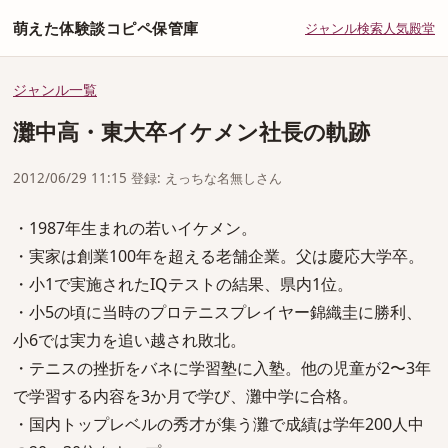
萌えた体験談コピペ保管庫
ジャンル
検索
人気
殿堂
ジャンル一覧
灘中高・東大卒イケメン社長の軌跡
2012/06/29 11:15 登録: えっちな名無しさん
・1987年生まれの若いイケメン。
・実家は創業100年を超える老舗企業。父は慶応大学卒。
・小1で実施されたIQテストの結果、県内1位。
・小5の頃に当時のプロテニスプレイヤー錦織圭に勝利、
小6では実力を追い越され敗北。
・テニスの挫折をバネに学習塾に入塾。他の児童が2〜3年
で学習する内容を3か月で学び、灘中学に合格。
・国内トップレベルの秀才が集う灘で成績は学年200人中