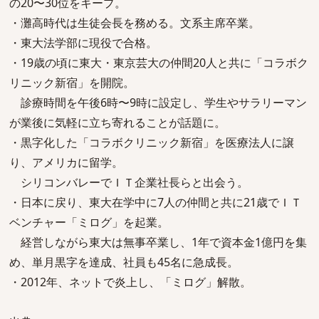
の20〜30位をキープ。
・灘高時代は生徒会長を務める。文系主席卒業。
・東大法学部に現役で合格。
・19歳の頃に東大・東京芸大の仲間20人と共に「コラボク
リニック新宿」を開院。
診療時間を午後6時〜9時に設定し、学生やサラリーマン
が業後に気軽に立ち寄れることが話題に。
・黒字化した「コラボクリニック新宿」を医療法人に譲
り、アメリカに留学。
シリコンバレーでＩＴ企業社長らと出会う。
・日本に戻り、東大在学中に7人の仲間と共に21歳でＩＴ
ベンチャー「ミログ」を起業。
経営しながら東大は無事卒業し、1年で資本金1億円を集
め、単月黒字を達成、社員も45名に急成長。
・2012年、ネットで炎上し、「ミログ」解散。