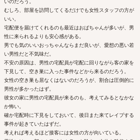
いのだろう。
むしろ、部屋を訪問してくるだけでも女性スタッフの方が
いい。
宅配便を届けてくれるのも最近はおばちゃんが多いが、男
性に来られるよりも安心感がある。
男でも気のいいおっちゃんならまだ良いが、愛想の悪い若
い男性だと不気味だ。
不安の原因は、男性の宅配員が宅配に回りながら客の家を
下見して、空き巣に入った事件などから来るのだろう。
女性の空き巣も居なくはないのだろうが、割合は圧倒的に
男性が多かったはず。
彼女の家に男性の宅配員が来るのも、考えてみるとなかな
か怖い。
確か宅配時に下見をしておいて、後日また来てレイプする
事件が起きていたはずだ。
考えれば考えるほど接客には女性の方が向いている。