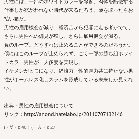
男性には、一部のホワイトカラーを除き、肉体を酷使する
仕事しか宛がわれない時代が来るだろう。歳を取ったらお
払い箱だ。
男性の雇用機会が減り、経済苦から犯罪に走る者がでて、
さらに男性への偏見が増し、さらに雇用機会が減る。
負のループ。どうすれば止めることができるのだろうか。
僕にはこのループが止められず、ごく一部の勝ち組ホワイ
トカラー男性が一夫多妻を実現し、
イケメンがヒモになり、経済力・性的魅力共に持たない男
性がホームレス化しスラムを形成している未来しか見えな
い。
出典：男性の雇用機会について
リンク：http://anond.hatelabo.jp/20110707132146
(・∀・): 46 | (・Ａ・): 27