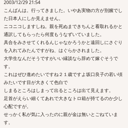
2003/12/29 21:54
こんばんは。行ってきました。いやあ実物の方が別嬪でし
た日本人にしか見えません。
ニコニコしますしね。親を死ぬまできちんと看取れるかと
通訳してもらったら何度もうなずいていました。
具合をみさせてくれるんじゃなかろうかと遠回しにさぐり
を入れてみたんですがね、はぐらかされました。
大学生なんだそうですがいい縁談なら辞めて嫁ぐそうで
す。
これはぜひ進めたいですね２１歳ですよ坂口良子の若い頃
みたいです目が大きくて色白で
しまるところはしまって出るところは出て見えます。
足首がえらい細くてあれで大きなトロ箱が持てるのか少し
心配ですが。
せっかく私が気に入ったのに親が金は無いとごねていま
す。