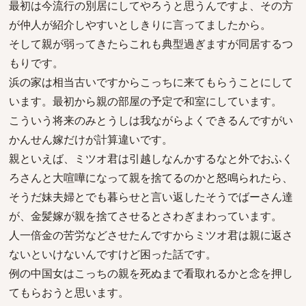
最初は今流行の別居にしてやろうと思うんですよ、その方
が仲人が紹介しやすいとしきりに言ってましたから。
そして親が弱ってきたらこれも典型過ぎますが同居するつ
もりです。
浜の家は相当古いですからこっちに来てもらうことにして
います。最初から親の部屋の予定で和室にしています。
こういう将来のみとうしは我ながらよくできるんですがい
かんせん嫁だけが計算違いです。
親といえば、ミツオ君は引越しなんかするなと外でおふく
ろさんと大喧嘩になって親を捨てるのかと怒鳴られたら、
そうだ妹夫婦とでも暮らせと言い返したそうでばーさん達
が、金髪嫁が親を捨てさせるとさわぎまわっています。
人一倍金の苦労などさせたんですからミツオ君は親に返さ
ないといけないんですけど困った話です。
例の中国女はこっちの親を死ぬまで看取れるかと念を押し
てもらおうと思います。