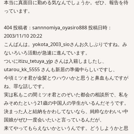
本当に真面目に勤める気なんでしょうか。ぜひ、報告を待
っています。
404 投稿者：sannnomiya_oyasiro888 投稿日時：
2003/11/10 20:22
こんばんは。yokota_2003_sioさんお久しぶりですね。み
ないろいろ活動が急速に進んでいます。
ついにitizu_tetuya_yjp さんは入籍しましたし、
utarou_kk_5555 さんも新居の準備中らしいですし、
今頃ミツオ君が金髪とウハウハかと思うと鼻血もんですが
ね、罪な話しです。
実は私もこの間ミツオ君とのぞいた都会の相談所で、私を
みそめたという21歳の中国人の学生がいるんだそうです。
決まった人と結納をかわしてないなら、純粋なかわいい中
国娘がぜひ一度会いたいと言っているんだが、
来てやってもらえないかというんです。どうしようかと思