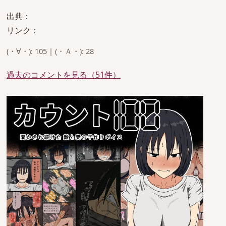
出典：
リンク：
(・∀・): 105 | (・Ａ・): 28
過去のコメントを見る（51件）