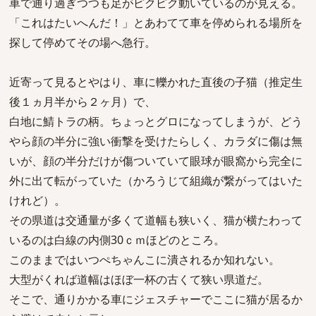
車で通り過ぎつつも足がピクピク動いているのが見える。
「これはたいへんだ！」とあわてて車を停められる場所を
探して停めてその場へ急行。
近寄って見るとやはり、車に轢かれた直後の子猫（推定生
後１ヵ月半から２ヶ月）で、
白地に鯖トラの柄。ちょっとグロになってしまうが、どう
やら顔の半分に強い衝撃を受けたらしく、カラダに傷は無
いが、顔の半分だけが傷ついていて眼球が眼窩から完全に
外に出て転がっていた（かろうじて組織が繋がってはいた
けれど）。
その県道は交通量が多くて道幅も狭いく、猫が横たわって
いるのは白線の内側30ｃｍほどのところ。
このままではいつぺちゃんこに潰されるか知れない。
大型がくれば道幅はほぼ一杯の古くて狭い県道だ。
そこで、通りかかる車にジェスチャーでここに猫が居るか