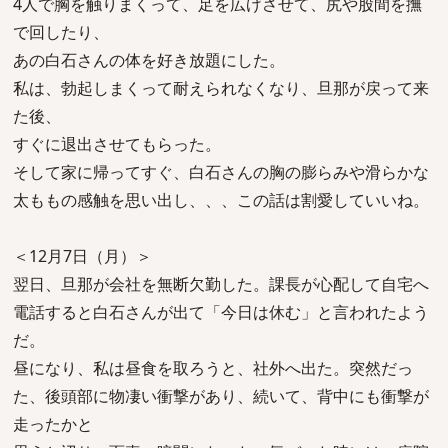
4人で胸を触りまくって、足を広げさせて、尻や股間を撫
で回したり、
あの白石さんの体を好き放題にした。
私は、勃起しまくって耐えられなくなり、旦那が戻って来
た後、
すぐに退出させてもらった。
そして家に帰ってすぐ、白石さんの胸の膨らみや滑らかな
太ももの感触を思い出し、、、この話は割愛していいね。
＜12月7日（月）＞
翌日、旦那が会社を無断欠勤した。課長が心配して自宅へ
電話すると白石さんが出て「今日は休む」と言われたよう
だ。
昼になり、私は昼食を取ろうと、社外へ出た。突然だっ
た、後頭部に物凄い衝撃があり、続いて、背中にも衝撃が
走ったかと