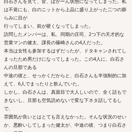
白石さんを見て、皆、ぽかーん状態になってしまった。私
は不覚にも、白のニットから上品に盛り上がった二つの膨
らみに目が
行ってしまい、前が硬くなってしまった。
訪問したメンバーは、私、同期の庄司、2つ下の天才的な
営業マンの健太、課長の篠崎さんの4人だった。
本当は女性も参加するはずだったが、ドタキャンされてし
まったため男だけになってしまった。この4人に、白石さ
んの旦那である
中途の彼と、せっかくだからと、白石さんも半強制的に加
えて、6人でまったりと飲んでいた。
しかし、白石さんは、真面目で大人しいので、全く話もで
きないし、旦那も空気読めないで変な下ネタ話してるし
で、
雰囲気が良いとはとても言えなかった。そんな状況のせい
か、悪酔いしてしまった健太が、中途の彼、つまり白石さ