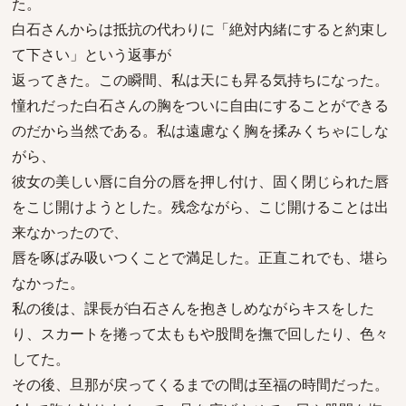
た。
白石さんからは抵抗の代わりに「絶対内緒にすると約束し
て下さい」という返事が
返ってきた。この瞬間、私は天にも昇る気持ちになった。
憧れだった白石さんの胸をついに自由にすることができる
のだから当然である。私は遠慮なく胸を揉みくちゃにしな
がら、
彼女の美しい唇に自分の唇を押し付け、固く閉じられた唇
をこじ開けようとした。残念ながら、こじ開けることは出
来なかったので、
唇を啄ばみ吸いつくことで満足した。正直これでも、堪ら
なかった。
私の後は、課長が白石さんを抱きしめながらキスをした
り、スカートを捲って太ももや股間を撫で回したり、色々
してた。
その後、旦那が戻ってくるまでの間は至福の時間だった。