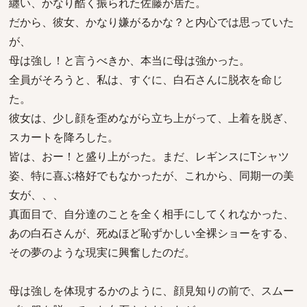
纏い、かなり酷く振られた佐藤が居た。
だから、彼女、かなり嫌がるかな？と内心では思っていた
が、
母は強し！と言うべきか、本当に母は強かった。
全員がそろうと、私は、すぐに、白石さんに脱衣を命じ
た。
彼女は、少し顔を歪めながら立ち上がって、上着を脱ぎ、
スカートを降ろした。
皆は、おー！と盛り上がった。まだ、レギンスにTシャツ
姿、特に喜ぶ格好でもなかったが、これから、同期一の美
女が、、、
真面目で、自分達のことを全く相手にしてくれなかった、
あの白石さんが、死ぬほど恥ずかしい全裸ショーをする、
その夢のような現実に興奮したのだ。
母は強しを体現するかのように、顔見知りの前で、スムー