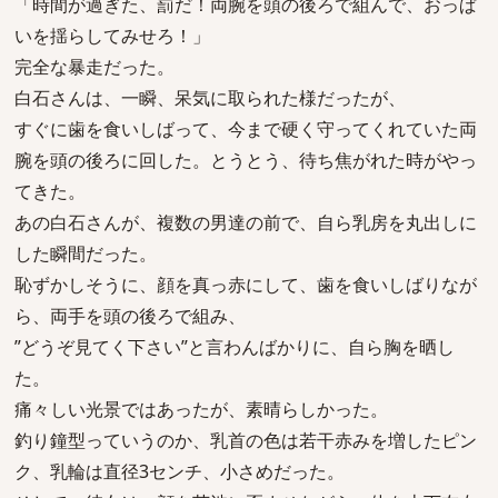
「時間が過ぎた、罰だ！両腕を頭の後ろで組んで、おっぱ
いを揺らしてみせろ！」
完全な暴走だった。
白石さんは、一瞬、呆気に取られた様だったが、
すぐに歯を食いしばって、今まで硬く守ってくれていた両
腕を頭の後ろに回した。とうとう、待ち焦がれた時がやっ
てきた。
あの白石さんが、複数の男達の前で、自ら乳房を丸出しに
した瞬間だった。
恥ずかしそうに、顔を真っ赤にして、歯を食いしばりなが
ら、両手を頭の後ろで組み、
”どうぞ見てく下さい”と言わんばかりに、自ら胸を晒し
た。
痛々しい光景ではあったが、素晴らしかった。
釣り鐘型っていうのか、乳首の色は若干赤みを増したピン
ク、乳輪は直径3センチ、小さめだった。