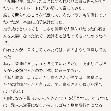
「今回の件、無かったことにする代わりに白石さんを抱き
たい」とストレートに思い切って言ってみた。
厳しく断られることを想定して、次のプランも準備してい
たのだが、本当に拍子抜けだった。
拍子抜けといっても、まさか同期で人気No1だった白石さ
んを人妻になった後で、抱けるとは思ってもいなかったの
で、
白石さんが、ＯＫしてくれた時は、夢のような気持ちであ
った。
私は、普通にＨしようと考えていたのだが、あまりにも彼
女が低姿勢だったので、試しに言ってみた。
「私と勝負しようよ。もし白石さんが勝てば、警察には、
ただの喧嘩だったと言うよ。で、白石さんが負けた場合
は、”死ね！
と叫びながら殴りかかってきた”ことを証言する。そうすれ
ば、殺人未遂罪になるから、しばらく刑務所行きになる