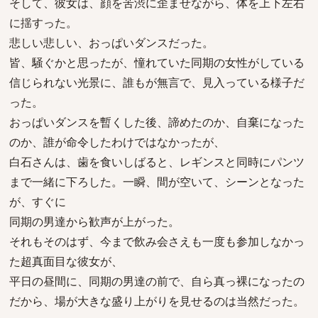
そして、彼女は、顔を苦渋に歪ませながら、体を上下左右
に揺すった。
悲しい悲しい、おっぱいダンスだった。
皆、騒ぐかと思ったが、憧れていた同期の女性がしている
信じられない光景に、誰もが無言で、見入っている様子だ
った。
おっぱいダンスを暫くした後、諦めたのか、自棄になった
のか、誰が命令したわけではなかったが、
白石さんは、歯を食いしばると、レギンスと同時にパンツ
まで一緒に下ろした。一瞬、間が空いて、シーンとなった
が、すぐに
同期の男達から歓声が上がった。
それもそのはず、今まで飲み会さえも一度も参加しなかっ
た超真面目な彼女が、
平日の昼間に、同期の男達の前で、自ら真っ裸になったの
だから、場が大きな盛り上がりを見せるのは当然だった。