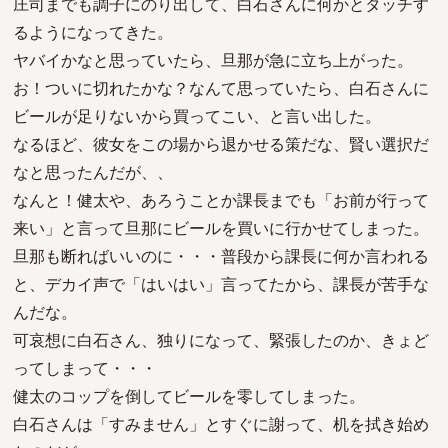
庄司までも調子にのり出して、白石さんに何かとタッチす
るようになってきた。
ヤバイかなと思っていたら、旦那が急に立ち上がった。
お！ついに切れたかな？なんて思っていたら、白石さんに
ビールが足りないから買ってこい、と言い出した。
なるほど、彼女をこの場から退かせる策だな、賢い選択だ
なと思ったんだが、、
なんと！健太や、あろうことか課長までも「お前が行って
来い」と言って旦那にビールを買いに行かせてしまった。
旦那も断ればいいのに・・・普段から課長に何か言われる
と、デカイ声で「はいはい」言ってたから、課長が苦手な
んだな。
可哀想に白石さん、独りになって、緊張したのか、きょど
ってしまって・・・
健太のコップを倒してビールを零してしまった。
白石さんは「すみません」とすぐに謝って、机を拭き始め