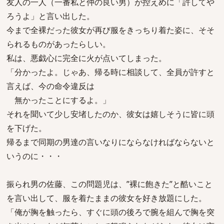
友人の一人（一番私と仲の良い男）が控えめに「許してや
ろうよ」と言い出した。
今まで全裸だった彼女が再び服をきっちり着た姿に、そそ
られるものがあったらしい。
私は、悪戯心に完全に火が点いてしまった。
「分かったよ。じゃあ、帰る時に相談して、全員が許すと
言えば、今の命令違反は
無かったことにするよ。」
それを聞いて少し安堵したのか、彼女は嬉しそうに皆に頭
を下げた。
帰るまで同期の男達の言いなりにならなければならないと
いうのに・・・
振られ男の佐藤、この問題児は、”裸に飽きた”と酷いこと
を言い出して、服を着たままの彼女を好き放題にした。
「俺が胸を触ったら、すぐに頭の後ろで腕を組んで胸を突