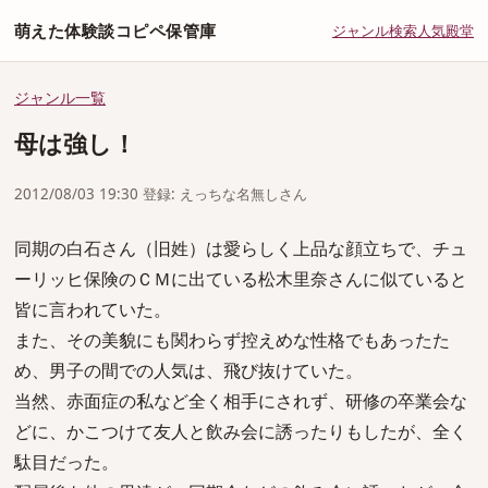
萌えた体験談コピペ保管庫
ジャンル
検索
人気
殿堂
ジャンル一覧
母は強し！
2012/08/03 19:30 登録: えっちな名無しさん
同期の白石さん（旧姓）は愛らしく上品な顔立ちで、チュ
ーリッヒ保険のＣＭに出ている松木里奈さんに似ていると
皆に言われていた。
また、その美貌にも関わらず控えめな性格でもあったた
め、男子の間での人気は、飛び抜けていた。
当然、赤面症の私など全く相手にされず、研修の卒業会な
どに、かこつけて友人と飲み会に誘ったりもしたが、全く
駄目だった。