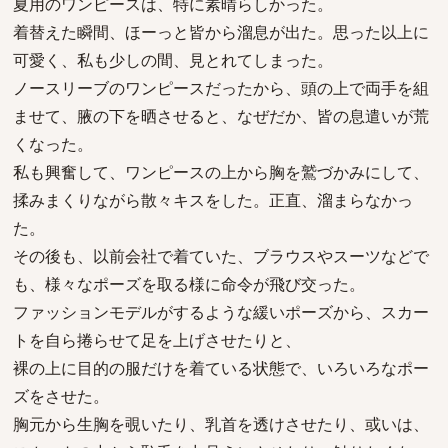
夏用のワンピースは、特に素晴らしかった。
着替えた瞬間、ほーっと皆から溜息が出た。思った以上に
可愛く、私も少しの間、見とれてしまった。
ノースリーブのワンピースだったから、頭の上で両手を組
ませて、腋の下を晒させると、なぜだか、皆の息遣いが荒
くなった。
私も興奮して、ワンピースの上から胸を鷲づかみにして、
揉みまくりながら散々キスをした。正直、溜まらなかっ
た。
その後も、以前会社で着ていた、ブラウスやスーツなどで
も、様々なポーズを取る様に命令が飛び交った。
ファッションモデルがするような緩いポーズから、スカー
トを自ら捲らせて足を上げさせたりと、
裸の上に目的の服だけを着ている状態で、いろいろなポー
ズをさせた。
胸元から生胸を覗いたり、乳首を透けさせたり、或いは、