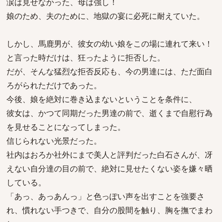
涙は見せなかった、母は強し！
娘のため、夫のために、地獄の宴に必死に耐えていた。
しかし、馬鹿男が、彼女の幼い娘をこの場に連れて来い！
と言った時だけは、狂ったように拒否した。
だが、そんな猛烈な拒否反応も、今の男達には、ただ面白
ろがられただけであった。
今後、娘を絶対に巻き込まないということを条件に、
彼女は、かつて同期だった男達の前で、逝くまで自慰行為
を見せることになってしまった。
信じられない光景だった。
社内はおろか社外にまで美人と評判だった白石さんが、冴
えない自分達の目の前で、絶対に見せたくない姿を嫌々晒
している。
「あっ、あっあんっ」と色っぽい声を出すことを強要さ
れ、慣れない手つきで、自分の股間を触り、胸を撫でまわ