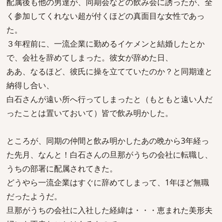
配属後も他の男達が、同期会などの飲み会に誘ったが、全
く参加してくれない超が付くほどの真面目な女性であっ
た。
３年程前に、一流企業に勤めるイケメンと結婚したとか
で、会社を辞めてしまった。彼女が辞めた日、
ああ、なるほど、彼氏に操を立てていたのか？と同期達と
納得し合い、
白石さんが遠い所へ行ってしまったと（もともと遠い人だ
ったことは置いておいて）皆で飲み明かした。
ところが、同期の仲間と飲み明かしたあの晩から3年経っ
た先月、なんと！白石さんの旦那がうちの会社に転職し、
うちの部署に配属されてきた。
どうやら一流企業はすぐに辞めてしまって、1年ほど無職
だったようだ。
旦那がうちの会社に入社した経緯は・・・恵まれた美形夫