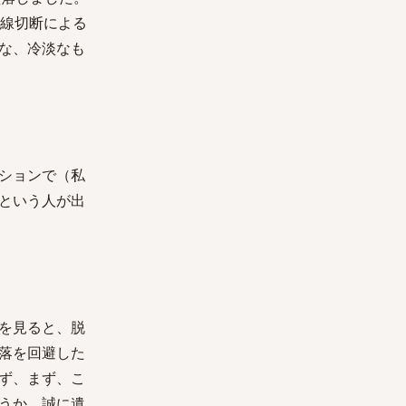
電線切断による
な、冷淡なも
ションで（私
という人が出
を見ると、脱
落を回避した
ず、まず、こ
うか、誠に遺