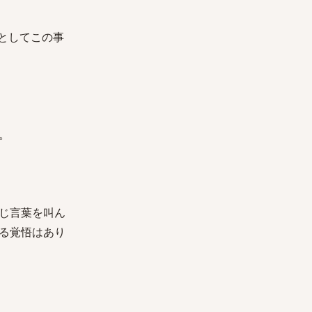
グとしてこの事
。
じ言葉を叫ん
る覚悟はあり