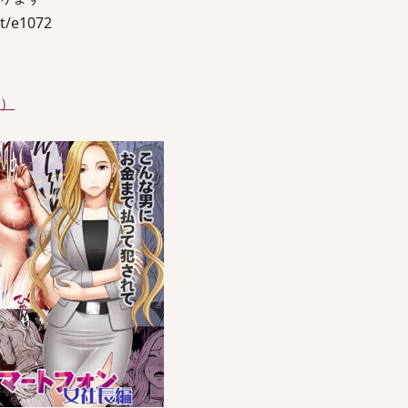
t/e1072
件）