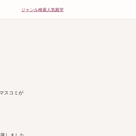
ジャンル
検索
人気
殿堂
。マスコミが
墜落しました。